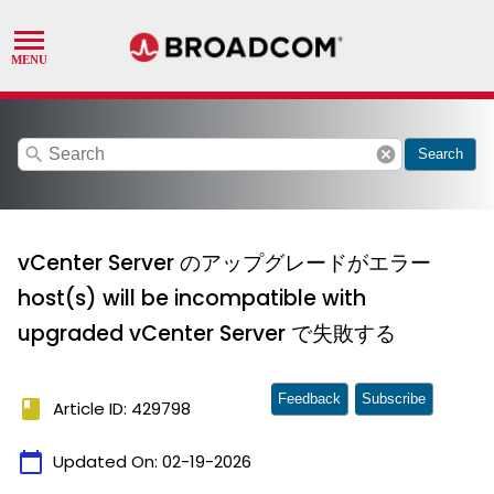
search
cancel
Search
vCenter Server のアップグレードがエラー
host(s) will be incompatible with
upgraded vCenter Server で失敗する
Feedback
Subscribe
book
Article ID: 429798
calendar_today
Updated On:
02-19-2026