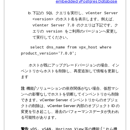
embedded vPostgres Database
下記の SQL クエリを実行し、vCenter Server
<version> のホスト名を表示します。例えば、
vCenter Server 7.0 のクエリは下記です。ク
エリの version をご利用のバージョンへ変更し
て実行してください。
select dns_name from vpx_host where
product_version='7.0.0';
​ホストが既にアップグレードバージョンの場合、イン
ベントリからホストを削除し、再度追加して情報を更新し
ます
注
: 機能/ソリューションの依存関係がない場合、仮想マシ
ンへの影響なしでホストを切断してインベントリから削除
できます。vCenter Server インベントリからのオブジェ
クトの削除は、vCenter Server 内部のオブジェクト ID の
変更を引き起こし、過去のパフォーマンスデータが失われ
る可能性があります。
警告
:
等の機能 (これら機
vDS, vSAN, Horizon View