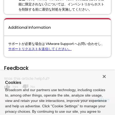
能に限定されない) については、インベントリからホスト
を削除する前に適切な対処を実施してください。
Additional Information
サポートが必要な場合は VMware Support へお問い合わせし、
サポートリクエストを送信してください。
Feedback
Was this article helpful?
Cookies
thumb_up
thumb_down
Yes
No
Broadcom and our partners use technology, including cookies
to, among other things, operate the site, analyze site usage,
Powered by
view and retain your site interactions, improve your experience
and help us advertise. Click “Cookie Settings” to manage your
privacy choices. By continuing to use our site, you agree to