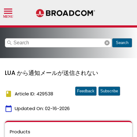
search
cancel
Search
LUA から通知メールが送信されない
Feedback
Subscribe
book
Article ID: 429538
calendar_today
Updated On:
02-16-2026
Products