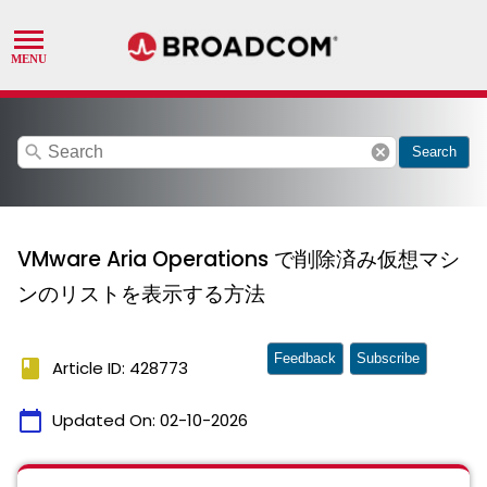
search
cancel
Search
VMware Aria Operations で削除済み仮想マシ
ンのリストを表示する方法
Feedback
Subscribe
book
Article ID: 428773
calendar_today
Updated On:
02-10-2026