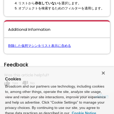
リストから
存在していない
を選択します。
オブジェクトを検索するためのフィルターを適用します。
Additional Information
削除した仮想マシンをリスト表示に含める
Feedback
Was this article helpful?
Cookies
thumb_up
thumb_down
Yes
No
Broadcom and our partners use technology, including cookies
to, among other things, operate the site, analyze site usage,
Powered by
view and retain your site interactions, improve your experience
and help us advertise. Click “Cookie Settings” to manage your
privacy choices. By continuing to use our site, you agree to
these data practices as described in our
Cookie Notice