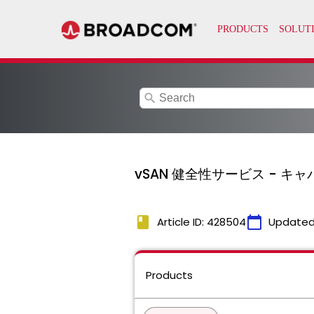
search
vSAN 健全性サービス - 
book
calendar_today
Article ID: 428504
Updated
Products