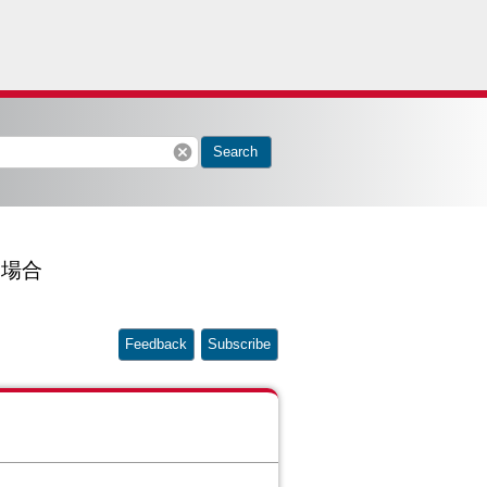
cancel
Search
た場合
Feedback
Subscribe