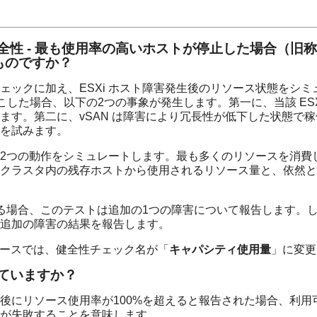
全性 - 最も使用率の高いホストが停止した場合（旧称
ものですか？
ェックに加え、ESXi ホスト障害発生後のリソース状態をシ
を起こした場合、以下の2つの事象が発生します。第一に、当該 E
ます。第二に、vSAN は障害により冗長性が低下した状態で
を試みます。
2つの動作をシミュレートします。最も多くのリソースを消費し
クラスタ内の残存ホストから使用されるリソース量と、依然と
る場合、このテストは追加の1つの障害について報告します。
追加の障害の結果を報告します。
 以降のリリースでは、健全性チェック名が「
キャパシティ使用量
」に変更
していますか？
後にリソース使用率が100%を超えると報告された場合、利用
が失敗することを意味します。