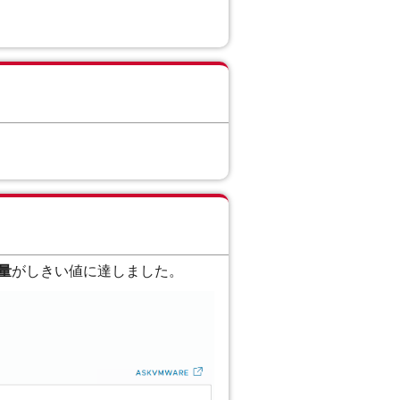
量
がしきい値に達しました。