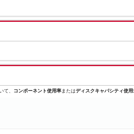
いて、
コンポーネント使用率
または
ディスクキャパシティ使用