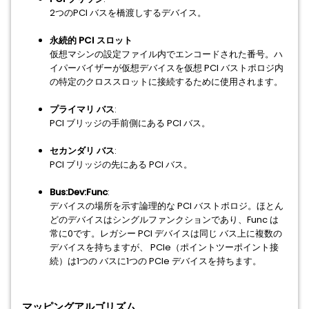
2つのPCI バスを橋渡しするデバイス。
永続的 PCI スロット
仮想マシンの設定ファイル内でエンコードされた番号。ハ
イパーバイザーが仮想デバイスを仮想 PCI バストポロジ内
の特定のクロススロットに接続するために使用されます。
プライマリ バス
:
PCI ブリッジの手前側にある PCI バス。
セカンダリ バス
:
PCI ブリッジの先にある PCI バス。
Bus:Dev:Func
:
デバイスの場所を示す論理的な PCI バストポロジ。ほとん
どのデバイスはシングルファンクションであり、Func は
常に0です。レガシー PCI デバイスは同じ バス上に複数の
デバイスを持ちますが、 PCIe（ポイントツーポイント接
続）は1つの バスに1つの PCIe デバイスを持ちます。
マッピングアルゴリズム