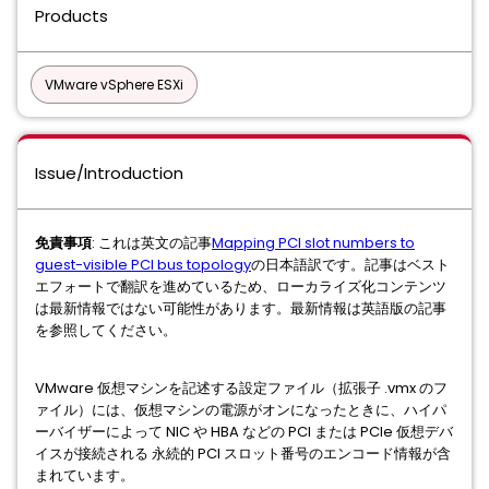
Products
VMware vSphere ESXi
Issue/Introduction
免責事項
: これは英文の記事
Mapping PCI slot numbers to
guest-visible PCI bus topology
の日本語訳です。記事はベスト
エフォートで翻訳を進めているため、ローカライズ化コンテンツ
は最新情報ではない可能性があります。最新情報は英語版の記事
を参照してください。
VMware 仮想マシンを記述する設定ファイル（拡張子 .vmx のフ
ァイル）には、仮想マシンの電源がオンになったときに、ハイパ
ーバイザーによって NIC や HBA などの PCI または PCIe 仮想デバ
イスが接続される 永続的 PCI スロット番号のエンコード情報が含
まれています。