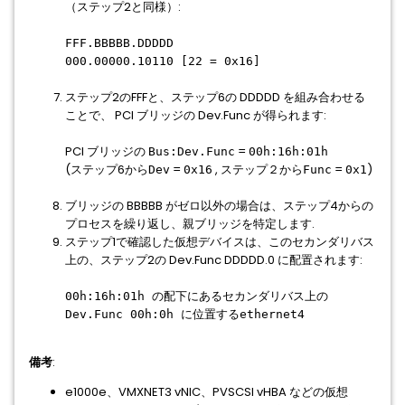
（ステップ2と同様）:
FFF.BBBBB.DDDDD
000.00000.10110 [22 = 0x16]
ステップ2のFFFと、ステップ6の DDDDD を組み合わせる
ことで、 PCI ブリッジの Dev.Func が得られます:
PCI ブリッジの
=
Bus:Dev.Func
00h:16h:01h
(ステップ6から
=
, ステップ２から
=
)
Dev
0x16
Func
0x1
ブリッジの BBBBB がゼロ以外の場合は、ステップ4からの
プロセスを繰り返し、親ブリッジを特定します.
ステップ1で確認した仮想デバイスは、このセカンダリバス
上の、ステップ2の Dev.Func DDDDD.0 に配置されます:
00h:16h:01h の配下にあるセカンダリバス上の
Dev.Func 00h:0h に位置する
ethernet4
備考
:
e1000e、VMXNET3 vNIC、PVSCSI vHBA などの仮想