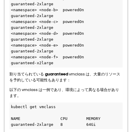
guaranteed-2xlarge

<namespace> <node-b>  poweredOn      
guaranteed-2xlarge

<namespace> <node-c>  poweredOn      
guaranteed-2xlarge

<namespace> <node-d>  poweredOn      
guaranteed-2xlarge

<namespace> <node-e>  poweredOn      
guaranteed-2xlarge

<namespace> <node-f>  poweredOn      
guaranteed-x2large
割り当てられている
guaranteed
vmclass は、大量のリソース
を予約している可能性もあります：
以下の vmclass は一例であり、環境によって異なる場合があり
ます。
kubectl get vmclass

NAME                 CPU        MEMORY

guaranteed-2xlarge   8          64Gi