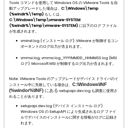
Tools コマンドを使用して Windows OS の VMware Tools を自
動アップグレードした場合は、
C:\Windows\Temp
(%windir%\Temp)
もしくは、
C:\Windows\Temp\vmware-SYSTEM
(%windir%\Temp\vmware-SYSTEM)
に以下のログ ファイル
が生成されます。
vminst.log (インストール ログ): VMware が制御するコン
ポーネントのログ出力が含まれます。
vmmsi.log, vmmsi.log_YYYYMMDD_HHMMSS.log (MSI
ログ): Microsoft MSI が制御するログ出力が含まれます。
Note: VMware Tools のアップグレードがデバイス ドライバのイ
ンストール中に失敗している場合は、
C:\Windows\INF
(%windor%\INF)
にある
setupapi.dev.log も調査に使用さ
れることがあります。
setupapi.dev.log (デバイス インストール ログ) :
Windows OS の SetupAPI により生成されるログ ファイ
ルでデバイスのインストールに関する情報がログに記録さ
れます。