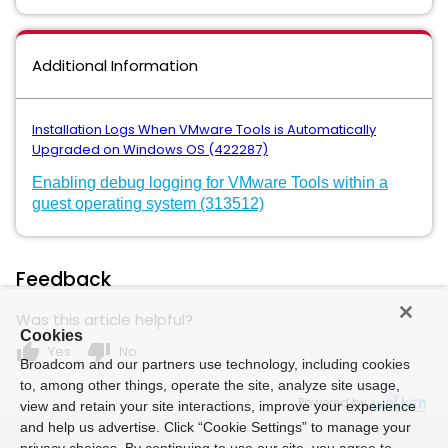
Additional Information
Installation Logs When VMware Tools is Automatically
Upgraded on Windows OS (422287)
Enabling debug logging for VMware Tools within a
guest operating system (313512)
Feedback
Was this article helpful?
Cookies
thumb_up
thumb_down
Yes
No
Broadcom and our partners use technology, including cookies
to, among other things, operate the site, analyze site usage,
Powered by
view and retain your site interactions, improve your experience
and help us advertise. Click “Cookie Settings” to manage your