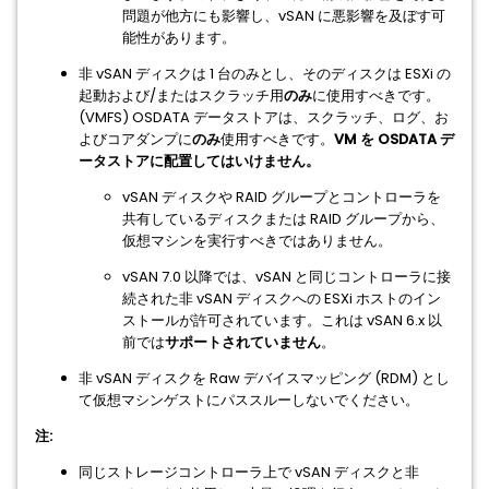
問題が他方にも影響し、vSAN に悪影響を及ぼす可
能性があります。
非 vSAN ディスクは 1 台のみとし、そのディスクは ESXi の
起動および/またはスクラッチ用
のみ
に使用すべきです。
(VMFS) OSDATA データストアは、スクラッチ、ログ、お
よびコアダンプに
のみ
使用すべきです。
VM を OSDATA デ
ータストアに配置してはいけません。
vSAN ディスクや RAID グループとコントローラを
共有しているディスクまたは RAID グループから、
仮想マシンを実行すべきではありません。
vSAN 7.0 以降では、vSAN と同じコントローラに接
続された非 vSAN ディスクへの ESXi ホストのイン
ストールが許可されています。これは
vSAN 6.x 以
前では
サポートされていません
。
非 vSAN ディスクを Raw デバイスマッピング (RDM) とし
て仮想マシンゲストにパススルーしないでください。
注:
同じストレージコントローラ上で vSAN ディスクと非