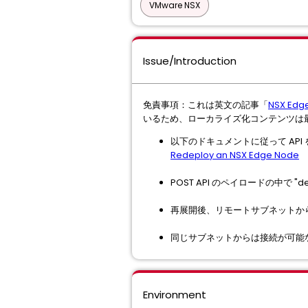
VMware NSX
Issue/Introduction
免責事項：これは英文の記事「
NSX Edg
いるため、ローカライズ化コンテンツは
以下のドキュメントに従って API 
Redeploy an NSX Edge Node
POST API のペイロードの中で "de
再展開後、リモートサブネットか
同じサブネットからは接続が可能
Environment