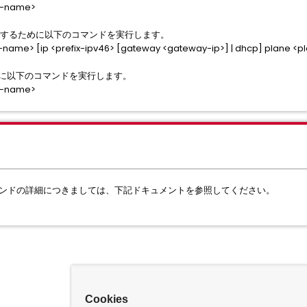
ce-name>
を変更するために以下のコマンドを実行します。
-name> [ip <prefix-ipv46> [gateway <gateway-ip>] | dhcp] plane <p
めに以下のコマンドを実行します。
ce-name>
コマンドの詳細につきましては、下記ドキュメントを参照してください。
Cookies