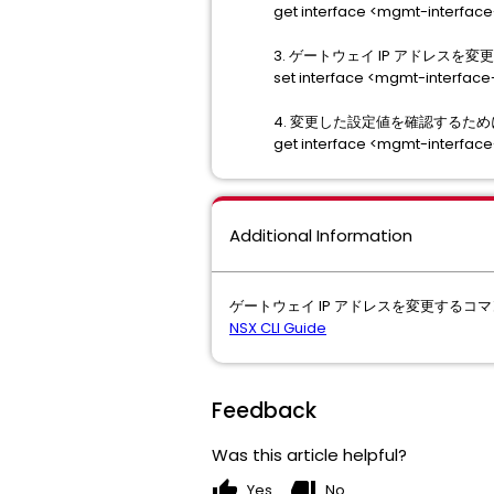
get interface <mgmt-interfa
3. ゲートウェイ IP アドレス
set interface <mgmt-interface
4. 変更した設定値を確認するた
get interface <mgmt-interfa
Additional Information
ゲートウェイ IP アドレスを変更する
NSX CLI Guide
Feedback
Was this article helpful?
thumb_up
thumb_down
Yes
No