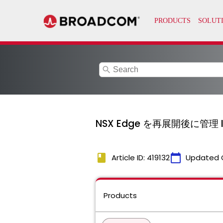
search
NSX Edge を再展開後に管
book
calendar_today
Article ID: 419132
Updated 
Products