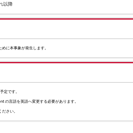
びそれ以降
ために本事象が発生します。
る予定です。
lient の言語を英語へ変更する必要があります。
ください。