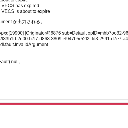
 in VECS has expired
in VECS is about to expire
lidArgument が出力される。
 vpxd[19900] [Originator@6876 sub=Default opID=mhb7oo32-9
2f83b1d-2d00-b7f7-d868-3809fef94705(52f2cfd3-2591-d7e7-a4
dl.fault.InvalidArgument
ult) null,