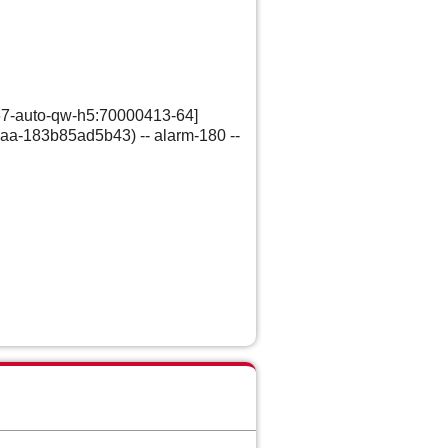
67-auto-qw-h5:70000413-64]
aa-183b85ad5b43) -- alarm-180 --