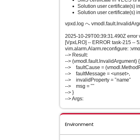
Solution user certificate(s)
Solution user certificate(s) 
vpxd.log へ vmodl.fault.Inva
2025-10-29T00:39:31.490Z error
[VpxLRO] -- ERROR task-215 -- 5
vim.alarm.Alarm.reconfigure: :vmo
--> Result:
--> (vmodl.fault.InvalidArgument) {
--> faultCause = (vmodl.MethodFa
--> faultMessage = <unset>,
--> invalidProperty = "name"
--> msg = ""
--> }
--> Args:
Environment