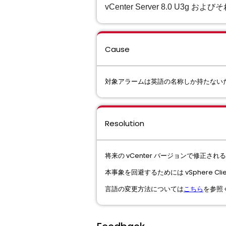
vCenter Server 8.0 U3g およ
Cause
対象アラームは英語の名称しか持たない
Resolution
将来の vCenter バージョンで修正され
本事象を回避するためには vSphere C
言語の変更方法については
こちら
を参照