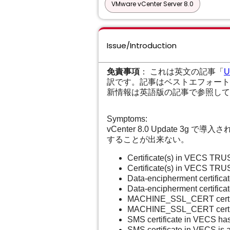
VMware vCenter Server 8.0
Issue/Introduction
免責事項
： これは英文の記事「
U
訳です。記事はベストエフォート
新情報は英語版の記事で参照して
Symptoms:
vCenter 8.0 Update 3
することが出来ない。
Certificate(s) in VECS TR
Certificate(s) in VECS TRU
Data-encipherment certifica
Data-encipherment certificat
MACHINE_SSL_CERT certifi
MACHINE_SSL_CERT certific
SMS certificate in VECS ha
SMS certificate in VECS is a