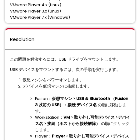
VMware Player 4.x (Linux)
VMware Player 3.x (Linux)
VMware Player 7.x (Windows)
Resolution
この問題を解決するには、USB ドライブをマウントします。
USB デバイスをマウントするには、次の手順を実行します。
仮想マシンをパワーオンします。
デバイスを仮想マシンに接続します。
Fusion：
仮想マシン
>
USB & Bluetooth
（
Fusion
3
以前の
USB
）
>
接続
デバイス名
の順に移動しま
す。
Workstation：
VM
>
取り外し可能デバイス
>
デバイ
ス名
>
接続（ホストから接続解除）
の順にクリック
します。
Player：
Player
>
取り外し可能デバイス
>
デバイス