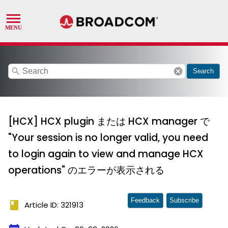
search
cancel
Search
[HCX] HCX plugin または HCX manager で
"Your session is no longer valid, you need
to login again to view and manage HCX
operations" のエラーが表示される
Feedback
Subscribe
book
Article ID: 321913