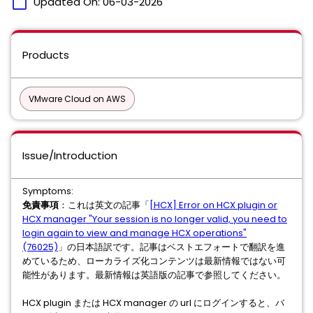
calendar_today
Updated On:
06-03-2026
Products
VMware Cloud on AWS
Issue/Introduction
Symptoms:
免責事項
：これは英文の記事「
[HCX] Error on HCX plugin or
HCX manager "Your session is no longer valid, you need to
login again to view and manage HCX operations"
(76025)
」の日本語訳です。記事はベストエフォートで翻訳を進
めているため、ローカライズ化コンテンツは最新情報ではない可
能性があります。最新情報は英語版の記事で参照してください。
HCX plugin または HCX manager の url にログインすると、バ