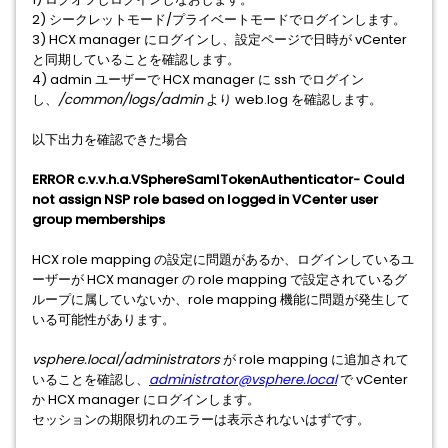
2) シークレットモード/プライベートモードでログインします。
3) HCX manager にログインし、設定ページで日時が vCenter
と同期していることを確認します。
4) admin ユーザーで HCX manager に ssh でログイン
し、
/common/logs/admin
より web.log を確認します。
以下出力を確認できた場合
ERROR c.v.v.h.a.VSphereSamlTokenAuthenticator- Could
not assign NSP role based on logged in VCenter user
group memberships
HCX role mapping の設定に問題があるか、ログインしているユ
ーザーが HCX manager の role mapping で設定されているグ
ループに属していないか、role mapping 機能に問題が発生して
いる可能性があります。
vsphere.local/administrators
が role mapping に追加されて
いることを確認し、
administrator@vsphere.local
で vCenter
か HCX manager にログインします。
セッションの期限切れのエラーは表示されないはずです。