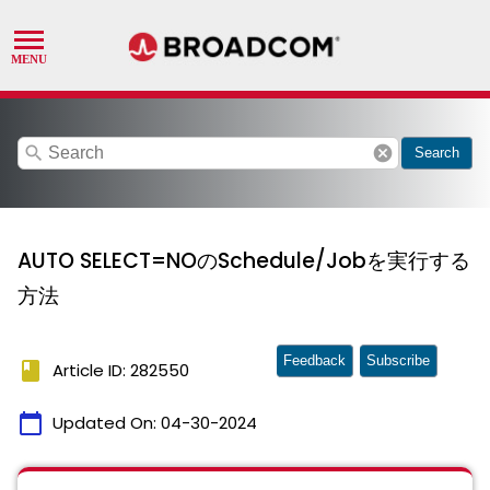
search
cancel
Search
AUTO SELECT=NOのSchedule/Jobを実行する
方法
Feedback
Subscribe
book
Article ID: 282550
calendar_today
Updated On:
04-30-2024