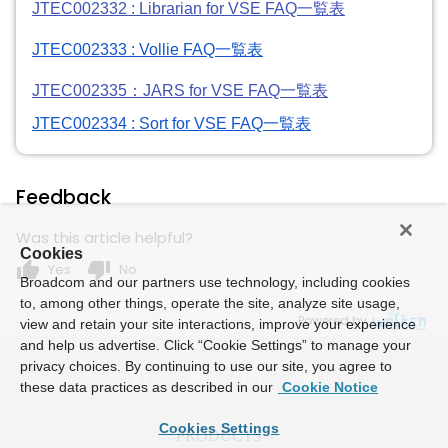
JTEC002332 : Librarian for VSE
FAQ
一覧
表
JTEC002333 : Vollie
FAQ
一覧
表
JTEC002335：JARS for VSE FAQ一覧表
JTEC002334 : Sort for VSE
FAQ
一覧
表
Feedback
Was this article helpful?
Cookies
thumb_up
thumb_down
Yes
No
Broadcom and our partners use technology, including cookies
to, among other things, operate the site, analyze site usage,
Powered by
view and retain your site interactions, improve your experience
and help us advertise. Click “Cookie Settings” to manage your
privacy choices. By continuing to use our site, you agree to
these data practices as described in our
Cookie Notice
Cookies Settings