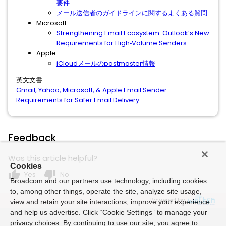
要件
メール送信者のガイドラインに関するよくある質問
Microsoft
Strengthening Email Ecosystem: Outlook’s New
Requirements for High‐Volume Senders
Apple
iCloudメールのpostmaster情報
英文文書:
Gmail, Yahoo, Microsoft, & Apple Email Sender
Requirements for Safer Email Delivery
Feedback
Was this article helpful?
Cookies
thumb_up
thumb_down
Yes
No
Broadcom and our partners use technology, including cookies
to, among other things, operate the site, analyze site usage,
Powered by
view and retain your site interactions, improve your experience
and help us advertise. Click “Cookie Settings” to manage your
privacy choices. By continuing to use our site, you agree to