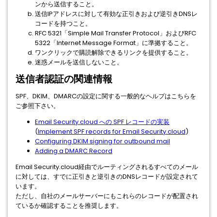
ンから送信すること。
送信IPアドレスに対して有効な正引きおよび逆引きDNSレ
コードを持つこと。
RFC 5321「Simple Mail Transfer Protocol」およびRFC
5322「Internet Message Format」に準拠すること。
ワンクリックで購読解除できるリンクを提供すること。
迷惑メールを送信しないこと。
送信者認証の関連情報
SPF、DKIM、DMARCの設定に関する一般的なヘルプはこちらを
ご参照下さい。
Email Security.cloud への SPF レコードの実装
(
Implement SPF records for Email Security.cloud
)
Configuring DKIM signing for outbound mail
Adding a DMARC Record
Email Security.cloud経由でルーティングされるすべてのメール
に対しては、すでに正引きと逆引きのDNSレコードが設定されて
います。
ただし、自社のメールサーバーにもこれらのレコードが配置され
ているか確認することを推奨します。