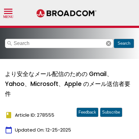
search
cancel
Search
より安全なメール配信のための Gmail、
Yahoo、Microsoft、Apple のメール送信者要
件
Feedback
Subscribe
book
Article ID: 278555
calendar_today
Updated On:
12-25-2025