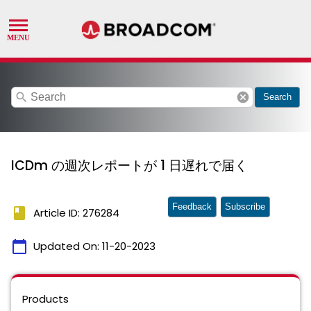
search
cancel
Search
ICDm の週次レポートが 1 日遅れで届く
Feedback
Subscribe
book
Article ID: 276284
calendar_today
Updated On:
11-20-2023
Products