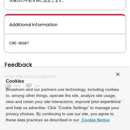
火曜日の午前 8 時に設定します。
Additional Information
CRE-16087
Feedback
Was this article helpful?
Cookies
thumb_up
thumb_down
Yes
No
Broadcom and our partners use technology, including cookies
to, among other things, operate the site, analyze site usage,
Powered by
view and retain your site interactions, improve your experience
and help us advertise. Click “Cookie Settings” to manage your
privacy choices. By continuing to use our site, you agree to
these data practices as described in our
Cookie Notice