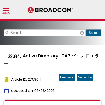
search
cancel
Search
一般的な Active Directory LDAP バインド エラ
ー
Feedback
Subscribe
book
Article ID: 275964
calendar_today
Updated On:
06-03-2026