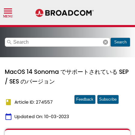
search
cancel
Search
MacOS 14 Sonoma でサポートされている SEP
/ SES のバージョン
Feedback
Subscribe
book
Article ID: 274557
calendar_today
Updated On:
10-03-2023