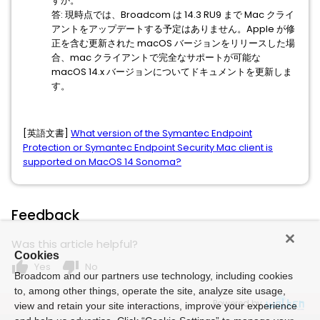
すか。
答: 現時点では、Broadcom は 14.3 RU9 まで Mac クライ
アントをアップデートする予定はありません。Apple が修
正を含む更新された macOS バージョンをリリースした場
合、mac クライアントで完全なサポートが可能な
macOS 14.x バージョンについてドキュメントを更新しま
す。
[英語文書]
What version of the Symantec Endpoint
Protection or Symantec Endpoint Security Mac client is
supported on MacOS 14 Sonoma?
Feedback
Was this article helpful?
Cookies
thumb_up
thumb_down
Yes
No
Broadcom and our partners use technology, including cookies
to, among other things, operate the site, analyze site usage,
Powered by
view and retain your site interactions, improve your experience