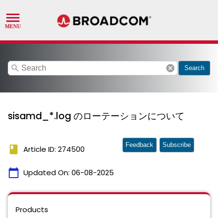
search
cancel
Search
sisamd_*.log のローテーションについて
Feedback
Subscribe
book
Article ID: 274500
calendar_today
Updated On:
06-08-2025
Products