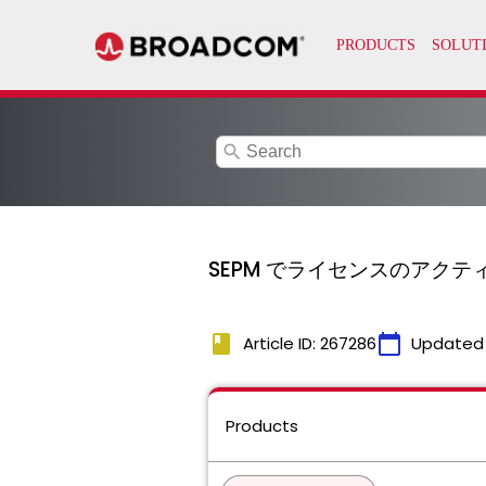
search
SEPM でライセンスのアク
book
calendar_today
Article ID: 267286
Updated
Products