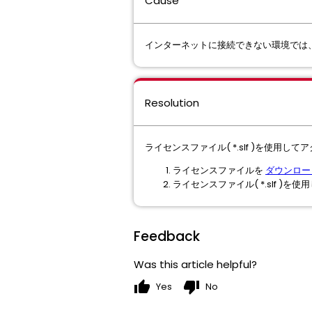
Cause
インターネットに接続できない環境では、
Resolution
ライセンスファイル( *.slf )を使用し
ライセンスファイルを
ダウンロ
ライセンスファイル( *.slf )を使
Feedback
Was this article helpful?
thumb_up
thumb_down
Yes
No