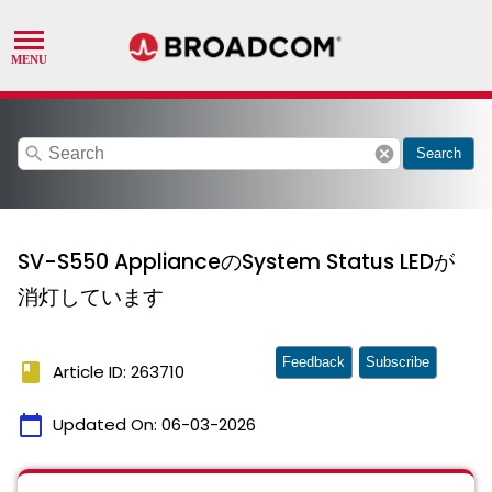
search
cancel
Search
SV-S550 ApplianceのSystem Status LEDが
消灯しています
Feedback
Subscribe
book
Article ID: 263710
calendar_today
Updated On:
06-03-2026