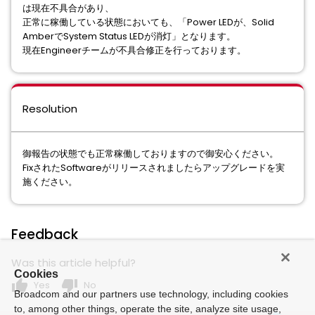
は現在不具合があり、
正常に稼働している状態においても、「Power LEDが、Solid
AmberでSystem Status LEDが消灯」となります。
現在Engineerチームが不具合修正を行っております。
Resolution
御報告の状態でも正常稼働しておりますので御安心ください。
FixされたSoftwareがリリースされましたらアップグレードを実
施ください。
Feedback
Was this article helpful?
Cookies
thumb_up
thumb_down
Yes
No
Broadcom and our partners use technology, including cookies
to, among other things, operate the site, analyze site usage,