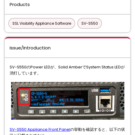
Products
SSL Visibility Appliance Software
SV-S550
Issue/Introduction
SV-S550のPower LEDが、Solid AmberでSystem Status LEDが
消灯しています。
SV-S550 Appliance Front Panel
の挙動を確認すると、以下の状