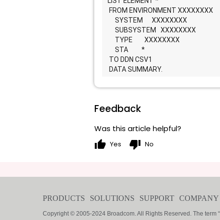
  LIST ELEMENT *                                          
   FROM ENVIRONMENT XXXXXXXX                
       SYSTEM      XXXXXXXX                         
       SUBSYSTEM   XXXXXXXX                     
       TYPE        XXXXXXXX                            
       STA         *                                       
   TO DDN CSV1                                             
   DATA SUMMARY.                                 
Feedback
Was this article helpful?
thumb_up
thumb_down
Yes
No