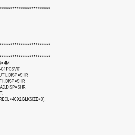
      
*************************
            
          
          
*************************
         
*************************
                 
PCSV0'             
U,DISP=SHR          
UTH,DISP=SHR          
,DISP=SHR          
              
LRECL=4092,BLKSIZE=0),  
           
        
          