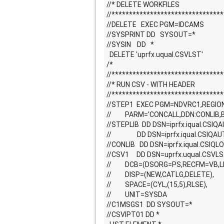
//* DELETE WORKFILES                                
//*******************************
//DELETE   EXEC PGM=IDCAMS                    
//SYSPRINT DD   SYSOUT=*                        
//SYSIN    DD   *                                         
  DELETE 'uprfx.uqual.CSVLST'                   
/*                                                        
//*******************************
//* RUN CSV - WITH HEADER                        
//*******************************
//STEP1  EXEC PGM=NDVRC1,REGION=4M,    
//         PARM='CONCALL,DDN:CONLIB,BC1
//STEPLIB  DD DSN=iprfx.iqual.CSIQAUT
//                 DD DSN=iprfx.iqual.CSIQA
//CONLIB   DD DSN=iprfx.iqual.CSIQLOAD
//CSV1     DD DSN=uprfx.uqual.CSVLST,       
//         DCB=(DSORG=PS,RECFM=VB,
//         DISP=(NEW,CATLG,DELETE),            
//         SPACE=(CYL,(15,5),RLSE),               
//         UNIT=SYSDA                                     
//C1MSGS1  DD SYSOUT=*                          
//CSVIPT01 DD *                                           