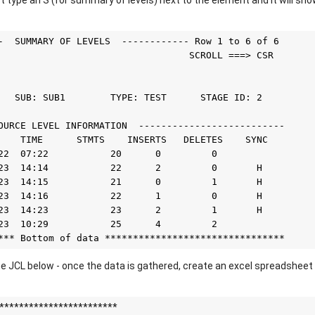
t type an S (for summary of levels) next to the element and it will show
-  SUMMARY OF LEVELS  ------------ Row 1 to 6 of 6
                                  SCROLL ===> CSR 
                                                     
   SUB: SUB1        TYPE: TEST      STAGE ID: 2      
OURCE LEVEL INFORMATION  --------------------------
    TIME      STMTS    INSERTS   DELETES    SYNC   
22  07:22           20      0         0            
Y23  14:14           22      2         0       H    
23  14:15           21      0         1       H    
23  14:16           22      1         0       H    
23  14:23           23      2         1       H    
23  10:29           25      4         2            
*** Bottom of data ********************************
he JCL below - once the data is gathered, create an excel spreadsheet 
*************************