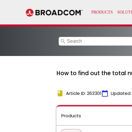
search
How to find out the total 
book
calendar_today
Article ID: 263301
Updated 
Products