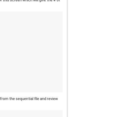
 this screen which will give the # of
from the sequential file and review