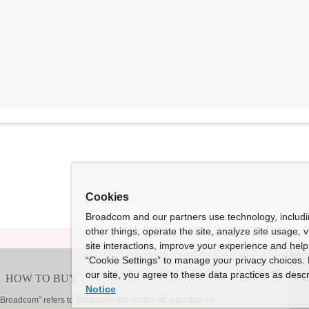
  
                
       
           
    
Cookies
Broadcom and our partners use technology, includ
other things, operate the site, analyze site usage, 
site interactions, improve your experience and help 
“Cookie Settings” to manage your privacy choices. 
our site, you agree to these data practices as descr
Notice