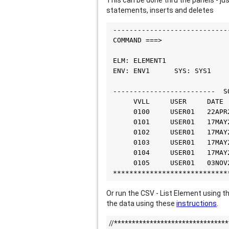
This can be done thru the panels - jus
statements, inserts and deletes
 ----------------------------
 COMMAND ===>                
 ELM: ELEMENT1              
 ENV: ENV1      SYS: SYS1    
 -------------------------  S
      VVLL     USER     DATE 
      0100     USER01   22APR
      0101     USER01   17MA
      0102     USER01   17MAY
      0103     USER01   17MAY
      0104     USER01   17MAY
      0105     USER01   03NOV
 ****************************
Or run the CSV - List Element using t
the data using these
instructions
.
//*******************************