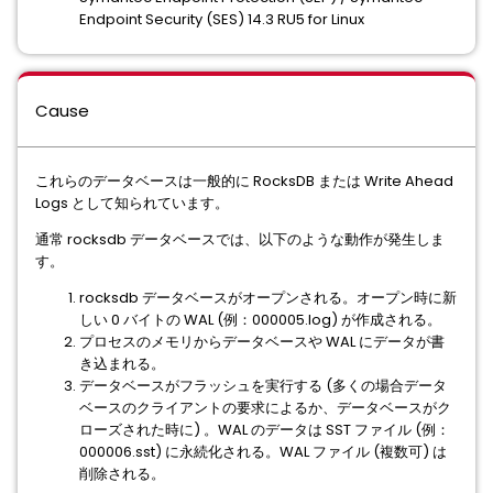
Endpoint Security (SES) 14.3 RU5 for Linux
Cause
これらのデータベースは一般的に RocksDB または Write Ahead
Logs として知られています。
通常 rocksdb データベースでは、以下のような動作が発生しま
す。
rocksdb データベースがオープンされる。オープン時に新
しい 0 バイトの WAL (例：000005.log) が作成される。
プロセスのメモリからデータベースや WAL にデータが書
き込まれる。
データベースがフラッシュを実行する (多くの場合データ
ベースのクライアントの要求によるか、データベースがク
ローズされた時に) 。WAL のデータは SST ファイル (例：
000006.sst) に永続化される。WAL ファイル (複数可) は
削除される。