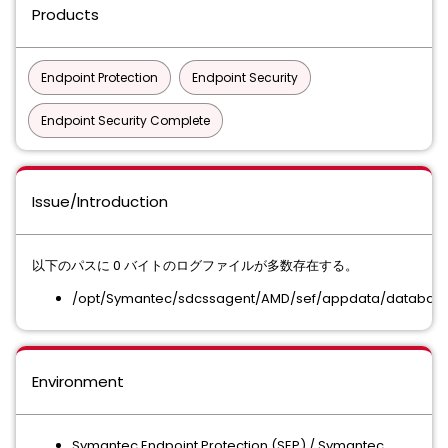
Products
Endpoint Protection
Endpoint Security
Endpoint Security Complete
Issue/Introduction
以下のパスに 0 バイトのログファイルが多数存在する。
/opt/Symantec/sdcssagent/AMD/sef/appdata/database
Environment
Symantec Endpoint Protection (SEP) / Symantec