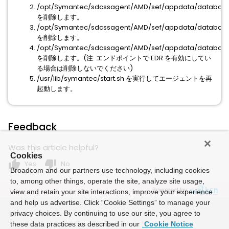
/opt/Symantec/sdcssagent/AMD/sef/appdata/databases/
を削除します。
/opt/Symantec/sdcssagent/AMD/sef/appdata/database
を削除します。
/opt/Symantec/sdcssagent/AMD/sef/appdata/database
を削除します。(注: エンドポイントで EDR を有効にしてい
る場合は削除しないでください)
/usr/lib/symantec/start.sh を実行してエージェントを再
起動します。
Feedback
Was this article helpful?
Cookies
thumb_up
thumb_down
Yes
No
Broadcom and our partners use technology, including cookies
to, among other things, operate the site, analyze site usage,
Powered by
view and retain your site interactions, improve your experience
and help us advertise. Click “Cookie Settings” to manage your
privacy choices. By continuing to use our site, you agree to
these data practices as described in our
Cookie Notice