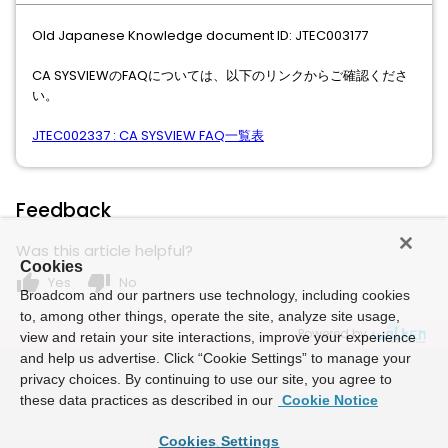
Old Japanese Knowledge document ID: JTEC003177
CA SYSVIEWのFAQについては、以下のリンクからご確認くださ
い。
JTEC002337 : CA SYSVIEW FAQ一覧表
Feedback
Was this article helpful?
Cookies
thumb_up
thumb_down
Yes
No
Broadcom and our partners use technology, including cookies
to, among other things, operate the site, analyze site usage,
Powered by
view and retain your site interactions, improve your experience
and help us advertise. Click “Cookie Settings” to manage your
privacy choices. By continuing to use our site, you agree to
these data practices as described in our
Cookie Notice
Cookies Settings