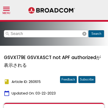
search
cancel
Search
GSVX179E GSVXASCT not APF authorizedが
表示される
Feedback
Subscribe
book
Article ID: 260615
calendar_today
Updated On:
03-22-2023