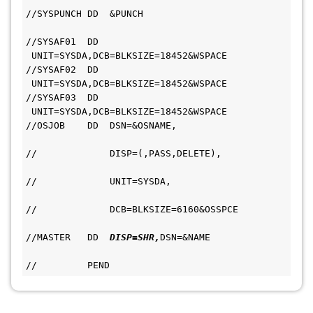
//SYSPUNCH DD  &PUNCH                         
//SYSAF01  DD 
 UNIT=SYSDA,DCB=BLKSIZE=18452&WSPACE         
//SYSAF02  DD 
 UNIT=SYSDA,DCB=BLKSIZE=18452&WSPACE         
//SYSAF03  DD 
 UNIT=SYSDA,DCB=BLKSIZE=18452&WSPACE         
//OSJOB    DD  DSN=&OSNAME,                   
//             DISP=(,PASS,DELETE),           
//             UNIT=SYSDA,                     
//             DCB=BLKSIZE=6160&OSSPCE         
//MASTER   DD  
DISP=SHR,
DSN=&NAME             
//         PEND     