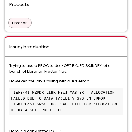
Products
Librarian
Issue/Introduction
Trying to use a PROC to do -OPT BKUPDISK,INDEX of a
bunch of Librarian Master files.
However, the job is failing with a JCL error:
 IEF344I MZPDR LIBR NEW1 MASTER - ALLOCATION 
FAILED DUE TO DATA FACILITY SYSTEM ERROR
 IGD17045I SPACE NOT SPECIFIED FOR ALLOCATION 
OF DATA SET  PROD.LIBR 
Here is a copy of the PROC: