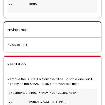
//         PEND                               
Environment
Release : 4.4
Resolution
Remove the DISP=SHR from the NAME variable and put it
directly on the //MASTER DD statement like this:
//LIBRPROC PROC NAME='YOUR.LIBR.MSTR',         
//         OSNAME='&&LIBRTEMP',               