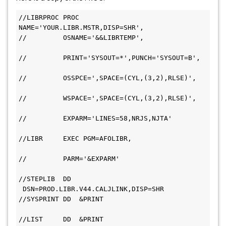
//LIBRPROC PROC 
NAME='YOUR.LIBR.MSTR,DISP=SHR',            
//         OSNAME='&&LIBRTEMP',               
//         PRINT='SYSOUT=*',PUNCH='SYSOUT=B', 
//         OSSPCE=',SPACE=(CYL,(3,2),RLSE)',   
//         WSPACE=',SPACE=(CYL,(3,2),RLSE)',   
//         EXPARM='LINES=58,NRJS,NJTA'         
//LIBR     EXEC PGM=AFOLIBR,                   
//         PARM='&EXPARM'                     
//STEPLIB  DD 
 DSN=PROD.LIBR.V44.CALJLINK,DISP=SHR  
//SYSPRINT DD  &PRINT                         
//LIST     DD  &PRINT                         