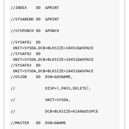
//INDEX    DD  &PRINT                         
//SYSABEND DD  &PRINT                         
//SYSPUNCH DD  &PUNCH                         
//SYSAF01  DD 
 UNIT=SYSDA,DCB=BLKSIZE=18452&WSPACE         
//SYSAF02  DD 
 UNIT=SYSDA,DCB=BLKSIZE=18452&WSPACE         
//SYSAF03  DD 
 UNIT=SYSDA,DCB=BLKSIZE=18452&WSPACE         
//OSJOB    DD  DSN=&OSNAME,                   
//             DISP=(,PASS,DELETE),           
//             UNIT=SYSDA,                     
//             DCB=BLKSIZE=6160&OSSPCE         
//MASTER   DD  DSN=&NAME                       