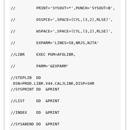
//         PRINT='SYSOUT=*',PUNCH='SYSOUT=B', 
//         OSSPCE=',SPACE=(CYL,(3,2),RLSE)',   
//         WSPACE=',SPACE=(CYL,(3,2),RLSE)',   
//         EXPARM='LINES=58,NRJS,NJTA'         
//LIBR     EXEC PGM=AFOLIBR,                   
//         PARM='&EXPARM'                     
//STEPLIB  DD 
 DSN=PROD.LIBR.V44.CALJLINK,DISP=SHR 
//SYSPRINT DD  &PRINT                         
//LIST     DD  &PRINT                         
//INDEX    DD  &PRINT                         
//SYSABEND DD  &PRINT                         