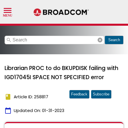
search
cancel
Search
Librarian PROC to do BKUPDISK failing with
IGD17045I SPACE NOT SPECIFIED error
Feedback
Subscribe
book
Article ID: 258817
calendar_today
Updated On:
01-31-2023