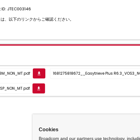
ID: JTEC003146
Qについては、以下のリンクからご確認ください。
_IBM_NON_MT.pdf
1681275818672__Easytrieve Plus R6.3_VOS3_
get_app
_MSP_NON_MT.pdf
get_app
Cookies
Broadcom and our partners use technology, includ