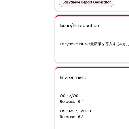
Easytrieve Report Generator
Issue/Introduction
Easyrieve Plusの最新版を導入
Environment
OS：z/OS
Release : 6.4
OS：MSP、VOS3
Release : 6.3