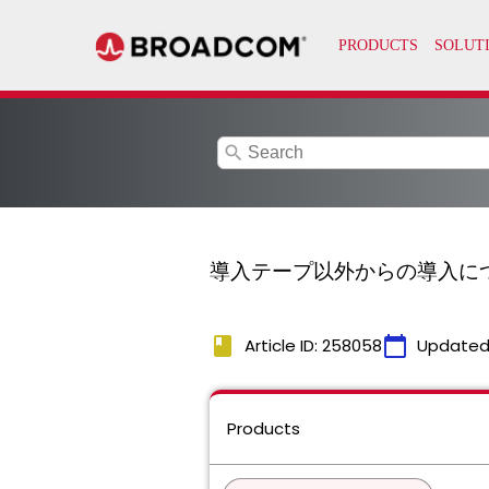
search
導入テープ以外からの導入につ
book
calendar_today
Article ID: 258058
Updated
Products