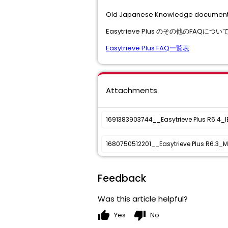
Old Japanese Knowledge document 
Easytrieve Plus のその他のFA
Easytrieve Plus FAQ一覧表
Attachments
1691383903744__Easytrieve Plus R6.4
1680750512201__Easytrieve Plus R6.3
Feedback
Was this article helpful?
thumb_up
thumb_down
Yes
No