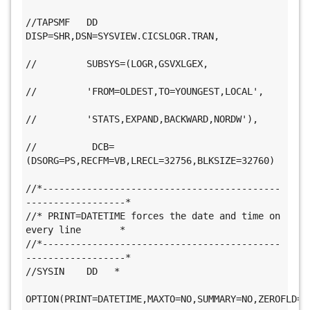
//TAPSMF   DD   
DISP=SHR,DSN=SYSVIEW.CICSLOGR.TRAN,           
//         SUBSYS=(LOGR,GSVXLGEX,             
//         'FROM=OLDEST,TO=YOUNGEST,LOCAL',   
//         'STATS,EXPAND,BACKWARD,NORDW'),     
//          DCB=
(DSORG=PS,RECFM=VB,LRECL=32756,BLKSIZE=32760) 
//*-------------------------------------------
------------------*   
//* PRINT=DATETIME forces the date and time on 
every line       *   
//*-------------------------------------------
------------------*   
//SYSIN    DD   *                             
OPTION(PRINT=DATETIME,MAXTO=NO,SUMMARY=NO,ZEROFLD=ZE