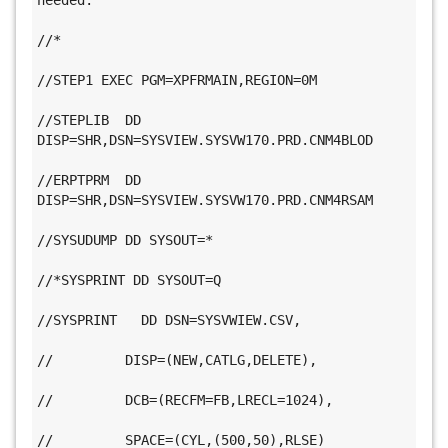
needed. 
//*                                           
//STEP1 EXEC PGM=XPFRMAIN,REGION=0M           
//STEPLIB  DD 
DISP=SHR,DSN=SYSVIEW.SYSVW170.PRD.CNM4BLOD     
//ERPTPRM  DD 
DISP=SHR,DSN=SYSVIEW.SYSVW170.PRD.CNM4RSAM     
//SYSUDUMP DD SYSOUT=*                         
//*SYSPRINT DD SYSOUT=Q                       
//SYSPRINT   DD DSN=SYSVWIEW.CSV,             
//         DISP=(NEW,CATLG,DELETE),           
//         DCB=(RECFM=FB,LRECL=1024),         
//         SPACE=(CYL,(500,50),RLSE)           