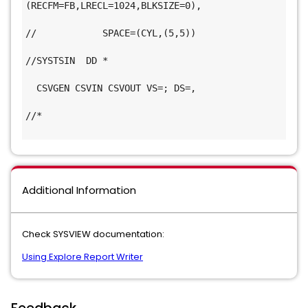
(RECFM=FB,LRECL=1024,BLKSIZE=0),               
//            SPACE=(CYL,(5,5))               
//SYSTSIN  DD *                               
  CSVGEN CSVIN CSVOUT VS=; DS=,               
//*                                           
Additional Information
Check SYSVIEW documentation:
Using Explore Report Writer