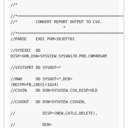
//*                                           
//*================================================
//*        CONVERT REPORT OUTPUT TO CSV.       
                       *
//*================================================
//PARSE    EXEC PGM=IKJEFT01                   
//SYSEXEC  DD 
DISP=SHR,DSN=SYSVIEW.SYSVW170.PRD.CNM4RSAM     
//SYSTSPRT DD SYSOUT=*                         
//RWO      DD SYSOUT=*,DCB=
(RECFM=FB,LRECL=1024)                       
//CSVIN    DD DSN=SYSVIEW.CSV,DISP=OLD         
//CSVOUT   DD DSN=SYSVIEW.CSVGEN,             
//            DISP=(NEW,CATLG,DELETE),         
//            DCB=