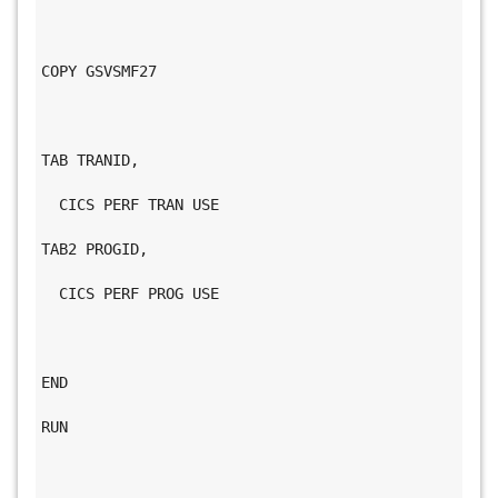
COPY GSVSMF27                                 
TAB TRANID,                                   
  CICS PERF TRAN USE                           
TAB2 PROGID,                                   
  CICS PERF PROG USE                           
END                                           
RUN                                           