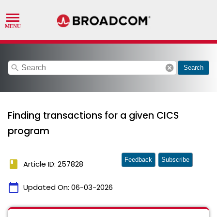
search
cancel
Search
Finding transactions for a given CICS
program
Feedback
Subscribe
book
Article ID: 257828
calendar_today
Updated On:
06-03-2026