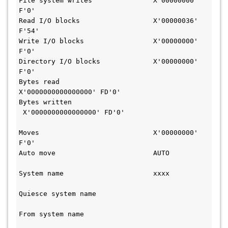
File system writes               X'00000000' 
F'0'                              
Read I/O blocks                  X'00000036' 
F'54'                             
Write I/O blocks                 X'00000000' 
F'0'                              
Directory I/O blocks             X'00000000' 
F'0'                              
Bytes read                       
X'0000000000000000' FD'0'                     
Bytes written                   
 X'0000000000000000' FD'0'                   
Moves                            X'00000000' 
F'0'                              
Auto move                        AUTO         
System name                      xxxx         
Quiesce system name                           
From system name                               