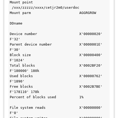
Mount point                     
 /xxx/zzzzz/xxxx/cetjr2m0/userdoc              
Mount parm                       AGGRGROW     
DDname                                         
Device number                    X'00000020' 
F'32'                             
Parent device number             X'0000001E' 
F'30'                             
Block size                       X'00000400' 
F'1024'                           
Total blocks                     X'0002BF20' 
F'180000' 180k                    
Used blocks                      X'00000762' 
F'1890'                           
Free blocks                      X'0002B7BE' 
F'178110' 178k                    
Percent of blocks used           1%           
File system reads                X'00000000' 
F'0'                              