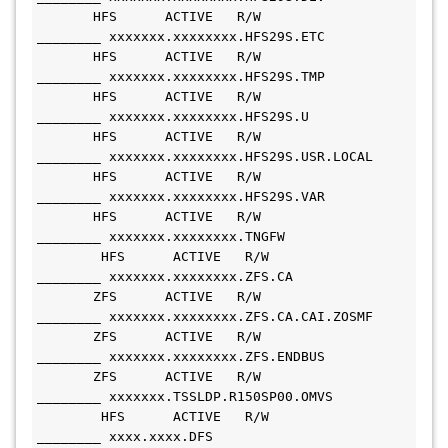
       HFS      ACTIVE   R/W    
________ xxxxxxx.xxxxxxxx.HFS29S.ETC           
       HFS      ACTIVE   R/W    
________ xxxxxxx.xxxxxxxx.HFS29S.TMP           
       HFS      ACTIVE   R/W    
________ xxxxxxx.xxxxxxxx.HFS29S.U             
       HFS      ACTIVE   R/W    
________ xxxxxxx.xxxxxxxx.HFS29S.USR.LOCAL     
       HFS      ACTIVE   R/W    
________ xxxxxxx.xxxxxxxx.HFS29S.VAR           
       HFS      ACTIVE   R/W    
________ xxxxxxx.xxxxxxxx.TNGFW               
        HFS      ACTIVE   R/W    
________ xxxxxxx.xxxxxxxx.ZFS.CA               
       ZFS      ACTIVE   R/W    
________ xxxxxxx.xxxxxxxx.ZFS.CA.CAI.ZOSMF     
       ZFS      ACTIVE   R/W    
________ xxxxxxx.xxxxxxxx.ZFS.ENDBUS           
       ZFS      ACTIVE   R/W    
________ xxxxxxx.TSSLDP.R150SP00.OMVS         
        HFS      ACTIVE   R/W    
________ xxxx.xxxx.DFS                         