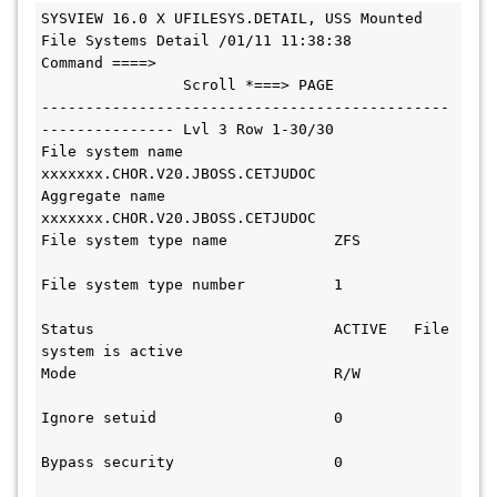
SYSVIEW 16.0 X UFILESYS.DETAIL, USS Mounted 
File Systems Detail /01/11 11:38:38
Command ====>                                 
                Scroll *===> PAGE
----------------------------------------------
--------------- Lvl 3 Row 1-30/30
File system name                 
xxxxxxx.CHOR.V20.JBOSS.CETJUDOC               
Aggregate name                   
xxxxxxx.CHOR.V20.JBOSS.CETJUDOC               
File system type name            ZFS           
File system type number          1             
Status                           ACTIVE   File 
system is active                
Mode                             R/W           
Ignore setuid                    0             
Bypass security                  0             