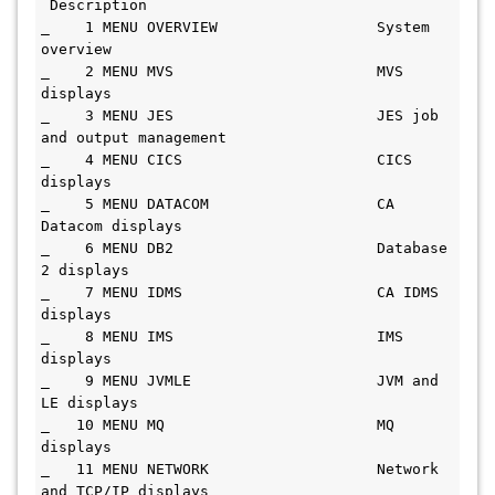
 Description                              
_    1 MENU OVERVIEW                  System 
overview                          
_    2 MENU MVS                       MVS 
displays                             
_    3 MENU JES                       JES job 
and output management            
_    4 MENU CICS                      CICS 
displays                            
_    5 MENU DATACOM                   CA 
Datacom displays                      
_    6 MENU DB2                       Database 
2 displays                      
_    7 MENU IDMS                      CA IDMS 
displays                         
_    8 MENU IMS                       IMS 
displays                             
_    9 MENU JVMLE                     JVM and 
LE displays                      
_   10 MENU MQ                        MQ 
displays                              
_   11 MENU NETWORK                   Network 
and TCP/IP displays              