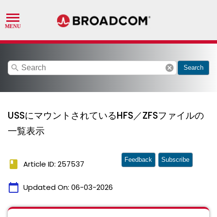
search
cancel
Search
USSにマウントされているHFS／ZFSファイルの
一覧表示
Feedback
Subscribe
book
Article ID: 257537
calendar_today
Updated On:
06-03-2026