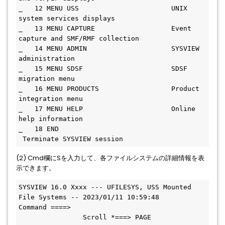
_   12 MENU USS                       UNIX 
system services displays            
_   13 MENU CAPTURE                   Event 
capture and SMF/RMF collection     
_   14 MENU ADMIN                     SYSVIEW 
administration                   
_   15 MENU SDSF                      SDSF 
migration menu                      
_   16 MENU PRODUCTS                  Product 
integration menu                 
_   17 MENU HELP                      Online 
help information                  
_   18 END                           
 Terminate SYSVIEW session                
(2) Cmd欄にSを入力して、各ファイルシステムの詳細情報を表
示できます。
SYSVIEW 16.0 Xxxx --- UFILESYS, USS Mounted 
File Systems -- 2023/01/11 10:59:48
Command ====>                                 
                Scroll *===> PAGE