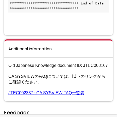
********************************* End of Data 
*********************************
Additional Information
Old Japanese Knowledge document ID: JTEC003167
CA SYSVIEWのFAQについては、以下のリンクから
ご確認ください。
JTEC002337 : CA SYSVIEW FAQ一覧表
Feedback