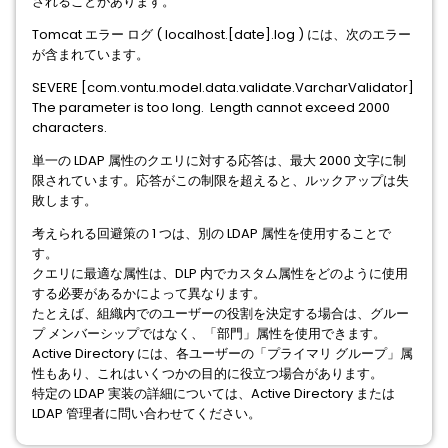
されることがあります。
Tomcat エラー ログ ( localhost.[date].log ) には、次のエラー
が含まれています。
SEVERE [com.vontu.model.data.validate.VarcharValidator]
The parameter is too long. Length cannot exceed 2000
characters.
単一の LDAP 属性のクエリに対する応答は、最大 2000 文字に制
限されています。応答がこの制限を超えると、ルックアップは失
敗します。
考えられる回避策の 1 つは、別の LDAP 属性を使用することで
す。
クエリに最適な属性は、DLP 内でカスタム属性をどのように使用
する必要があるかによって異なります。
たとえば、組織内でのユーザーの役割を決定する場合は、グルー
プ メンバーシップではなく、「部門」属性を使用できます。
Active Directory には、各ユーザーの「プライマリ グループ」属
性もあり、これはいくつかの目的に役立つ場合があります。
特定の LDAP 実装の詳細については、Active Directory または
LDAP 管理者に問い合わせてください。