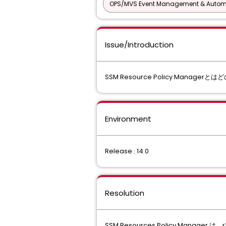
OPS/MVS Event Management & Autom
Issue/Introduction
SSM Resource Policy Manag
Environment
Release : 14.0
Resolution
SSM Resources Policy Manag