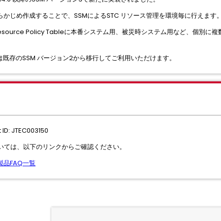
かじめ作成することで、SSMによるSTC リソース管理を環境毎に行えます
からResource Policy Tableに本番システム用、被災時システム用など、
は既存のSSM バージョン2から移行してご利用いただけます。
ID: JTEC003150
AQについては、以下のリンクからご確認ください。
e 製品FAQ⼀覧