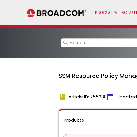
search
SSM Resource Policy M
book
calendar_today
Article ID: 255288
Updated
Products