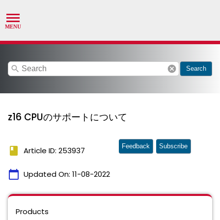
search
cancel
Search
z16 CPUのサポートについて
Feedback
Subscribe
book
Article ID: 253937
calendar_today
Updated On:
11-08-2022
Products