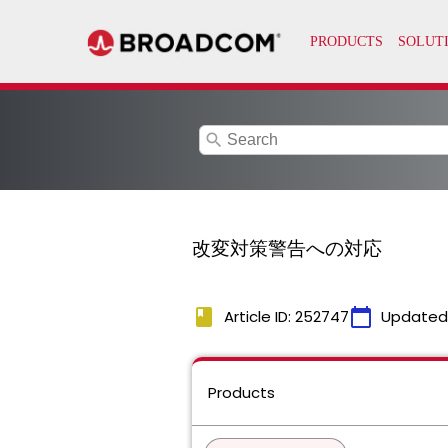
search
改変対策警告への対応
book
calendar_today
Article ID: 252747
Updated
Products