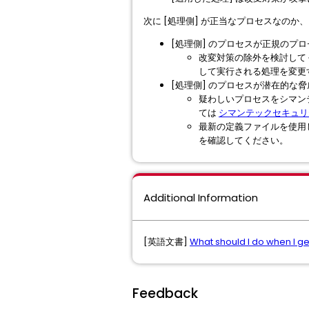
次に [処理側] が正当なプロセスなの
[処理側] のプロセスが正規のプロ
改変対策の除外を検討して
して実行される処理を変更す
[処理側] のプロセスが潜在的な
疑わしいプロセスをシマン
ては
シマンテックセキュリ
最新の定義ファイルを使用
を確認してください。
Additional Information
[英語文書]
What should I do when I ge
Feedback