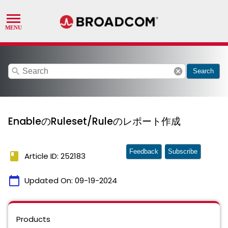
search
cancel
Search
EnableのRuleset/Ruleのレポート作成
Feedback
Subscribe
book
Article ID: 252183
calendar_today
Updated On:
09-19-2024
Products