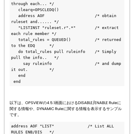
through each... */ 
   clearq=OPSCLEDQ() 
   address AOF                     /* obtain 
ruleset and...... */
   "LISTINST "ruleset.r".*"        /* extract 
each rule member */ 
   total_rules = QUEUED()          /* returned 
to the EDQ      */
   do total_rules pull ruleinfo    /* Simply 
pull the info..   */
     say ruleinfo                  /* and dump 
it out.         */ 
   end 
 end 
以下は、OPSVIEWの4.5.1画面におけるDISABLE/ENABLE Ruleに
関する情報や、DYNAMIC Ruleに関する情報を表示するサンプル
です。
address AOF "LIST"              /* List ALL 
RULES ENB/DIS   */ 