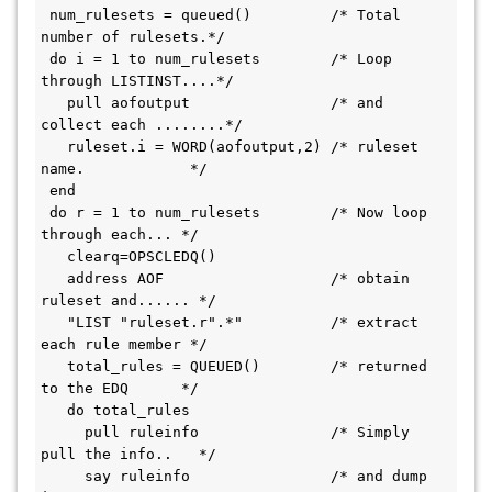
 num_rulesets = queued()         /* Total 
number of rulesets.*/ 
 do i = 1 to num_rulesets        /* Loop 
through LISTINST....*/ 
   pull aofoutput                /* and 
collect each ........*/ 
   ruleset.i = WORD(aofoutput,2) /* ruleset 
name.            */ 
 end 
 do r = 1 to num_rulesets        /* Now loop 
through each... */ 
   clearq=OPSCLEDQ() 
   address AOF                   /* obtain 
ruleset and...... */ 
   "LIST "ruleset.r".*"          /* extract 
each rule member */ 
   total_rules = QUEUED()        /* returned 
to the EDQ      */ 
   do total_rules
     pull ruleinfo               /* Simply 
pull the info..   */ 
     say ruleinfo                /* and dump 