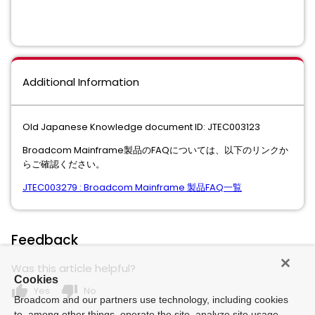
Additional Information
Old Japanese Knowledge document ID: JTEC003123
Broadcom Mainframe製品のFAQについては、以下のリンクか
らご確認ください。
JTEC003279 : Broadcom Mainframe 製品FAQ⼀覧
Feedback
Was this article helpful?
Cookies
thumb_up
thumb_down
Yes
No
Broadcom and our partners use technology, including cookies
to, among other things, operate the site, analyze site usage,