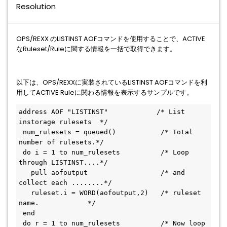
Resolution
OPS/REXX のLISTINST AOFコマンドを使用することで、ACTIVE
なRuleset/Ruleに関する情報を一括で取得できます。
以下は、OPS/REXXに実装されているLISTINST AOFコマンドを利
用してACTIVE Ruleに関わる情報を表示するサンプルです。
address AOF "LISTINST"            /* List 
instorage rulesets  */ 
 num_rulesets = queued()           /* Total 
number of rulesets.*/ 
 do i = 1 to num_rulesets          /* Loop 
through LISTINST....*/ 
   pull aofoutput                  /* and 
collect each ........*/
   ruleset.i = WORD(aofoutput,2)   /* ruleset 
name.            */ 
 end
 do r = 1 to num_rulesets          /* Now loop 