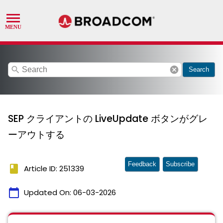
search
cancel
Search
SEP クライアントの LiveUpdate ボタンがグレ
ーアウトする
Feedback
Subscribe
book
Article ID: 251339
calendar_today
Updated On:
06-03-2026