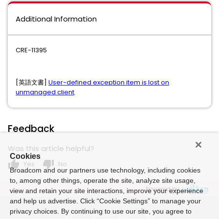
Additional Information
CRE-11395
[英語文書]
User-defined exception item is lost on
unmanaged client
.
Feedback
Was this article helpful?
Cookies
thumb_up
thumb_down
Yes
No
Broadcom and our partners use technology, including cookies
to, among other things, operate the site, analyze site usage,
Powered by
view and retain your site interactions, improve your experience
and help us advertise. Click “Cookie Settings” to manage your
privacy choices. By continuing to use our site, you agree to