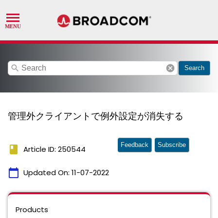
search
cancel
Search
管理外クライアントで例外設定が消失する
Feedback
Subscribe
book
Article ID: 250544
calendar_today
Updated On:
11-07-2022
Products