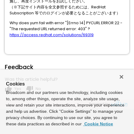
施し、再度インストールをお試しください。
（※下記サイト内容を全文参照するためには、RedHat
Subscription 等でのログインが必要となることがございます）
Why does yum fail with error "[Errno 14] PYCURL ERROR 22 -
"The requested URL returned error: 403" ?
https://access.redhat.com/solutions/69319
Feedback
Was this article helpful?
Cookies
thumb_up
thumb_down
Yes
No
Broadcom and our partners use technology, including cookies
to, among other things, operate the site, analyze site usage,
Powered by
view and retain your site interactions, improve your experience
and help us advertise. Click “Cookie Settings” to manage your
privacy choices. By continuing to use our site, you agree to
these data practices as described in our
Cookie Notice