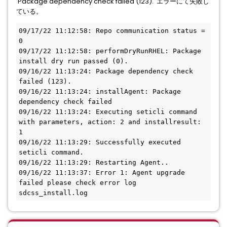
Package dependency check failed (123). エラーにて失敗し
ている。
09/17/22 11:12:58: Repo communication status = 
0
09/17/22 11:12:58: performDryRunRHEL: Package 
install dry run passed (0).
09/16/22 11:13:24: Package dependency check 
failed (123).
09/16/22 11:13:24: installAgent: Package 
dependency check failed
09/16/22 11:13:24: Executing seticli command 
with parameters, action: 2 and installresult: 
1
09/16/22 11:13:29: Successfully executed 
seticli command.
09/16/22 11:13:29: Restarting Agent..
09/16/22 11:13:37: Error 1: Agent upgrade 
failed please check error log 
sdcss_install.log