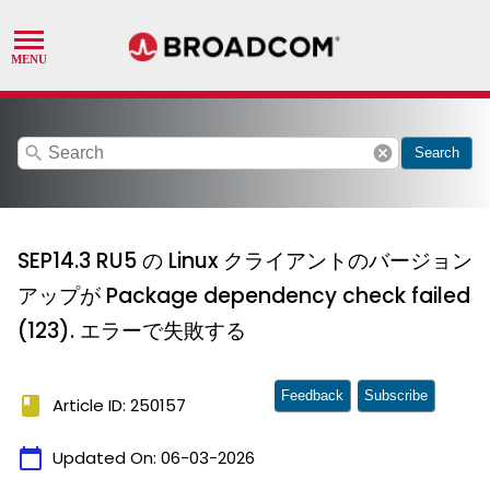
search
cancel
Search
SEP14.3 RU5 の Linux クライアントのバージョン
アップが Package dependency check failed
(123). エラーで失敗する
Feedback
Subscribe
book
Article ID: 250157
calendar_today
Updated On:
06-03-2026