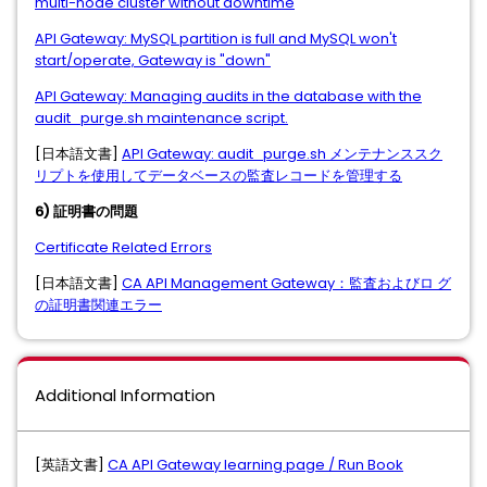
multi-node cluster without downtime
API Gateway: MySQL partition is full and MySQL won't
start/operate, Gateway is "down"
API Gateway: Managing audits in the database with the
audit_purge.sh maintenance script.
[日本語文書]
API Gateway: audit_purge.sh メンテナンススク
リプトを使用してデータベースの監査レコードを管理する
6) 証明書の問題
Certificate Related Errors
[日本語文書]
CA API Management Gateway：監査およびロ グ
の証明書関連エラー
Additional Information
[英語文書]
CA API Gateway learning page / Run Book