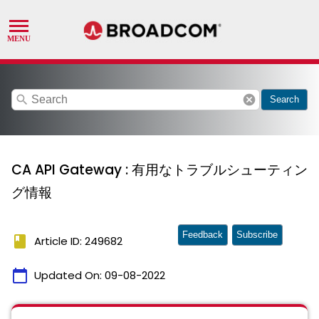
search
cancel
Search
CA API Gateway : 有用なトラブルシューティン
グ情報
Feedback
Subscribe
book
Article ID: 249682
calendar_today
Updated On:
09-08-2022