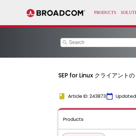
search
SEP for Linux クライアン
book
calendar_today
Article ID: 243873
Updated
Products