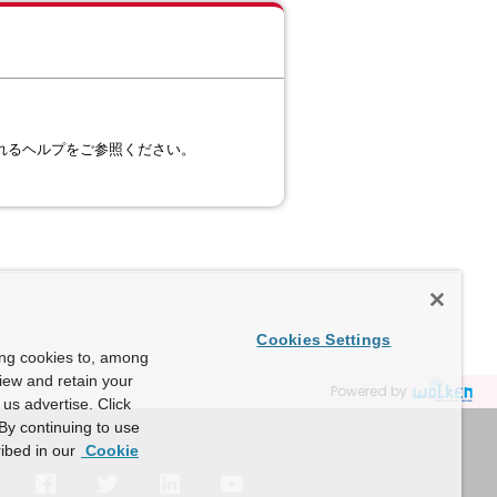
て表示されるヘルプをご参照ください。
Cookies Settings
ing cookies to, among
view and retain your
Powered by
us advertise. Click
By continuing to use
ibed in our
Cookie