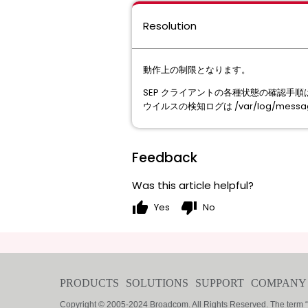
Resolution
動作上の制限となります。
SEP クライアントの各種状態の確認手順は、/
ウイルスの検知ログは /var/log/messag
Feedback
Was this article helpful?
thumb_up
thumb_down
Yes
No