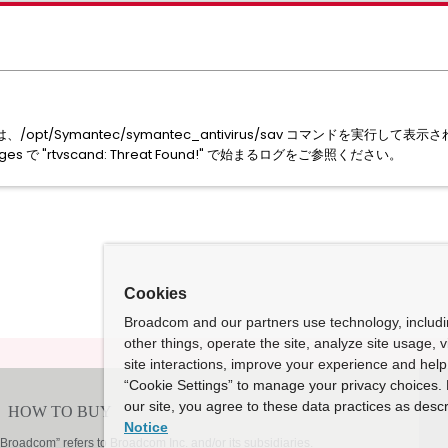
opt/Symantec/symantec_antivirus/sav コマンドを実行し
es で "rtvscand: Threat Found!" で始まるログをご参照ください。
Cookies
Broadcom and our partners use technology, includ
other things, operate the site, analyze site usage, 
site interactions, improve your experience and help 
“Cookie Settings” to manage your privacy choices. 
our site, you agree to these data practices as descr
Notice