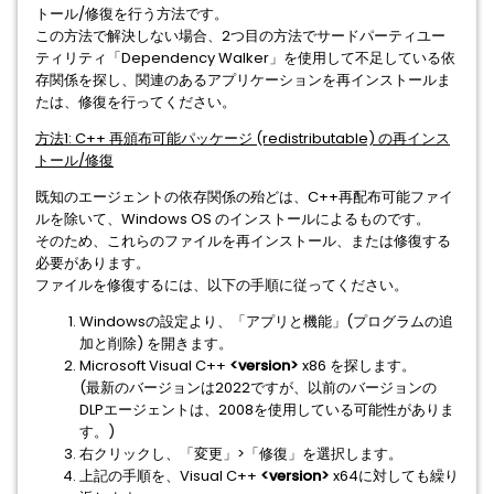
トール/修復を行う方法です。
この方法で解決しない場合、2つ目の方法でサードパーティユー
ティリティ「Dependency Walker」を使用して不足している依
存関係を探し、関連のあるアプリケーションを再インストールま
たは、修復を行ってください。
方法1: C++ 再頒布可能パッケージ (redistributable) の再インス
トール/修復
既知のエージェントの依存関係の殆どは、C++再配布可能ファイ
ルを除いて、Windows OS のインストールによるものです。
そのため、これらのファイルを再インストール、または修復する
必要があります。
ファイルを修復するには、以下の手順に従ってください。
Windowsの設定より、「アプリと機能」(プログラムの追
加と削除) を開きます。
Microsoft Visual C++
<version>
x86 を探します。
(最新のバージョンは2022ですが、以前のバージョンの
DLPエージェントは、2008を使用している可能性がありま
す。)
右クリックし、「変更」>「修復」を選択します。
上記の手順を、Visual C++
<version>
x64に対しても繰り