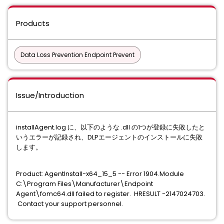
Products
Data Loss Prevention Endpoint Prevent
Issue/Introduction
installAgent.log に、以下のような .dll の1つが登録に失敗したと
いうエラーが記録され、DLPエージェントのインストールに失敗
します。
Product: AgentInstall-x64_15_5 -- Error 1904.Module
C:\Program Files\Manufacturer\Endpoint
Agent\fomc64.dll failed to register. HRESULT -2147024703.
Contact your support personnel.