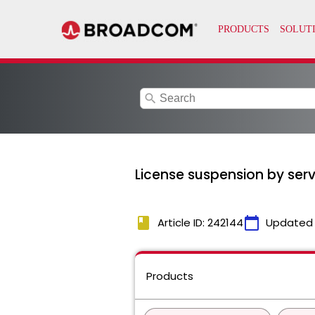
search
License suspension b
book
calendar_today
Article ID: 242144
Updated
Products