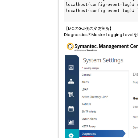
localhost(config-event-log)# 
localhost(config-event-log
【MCのGUI側の変更箇所】
DiagnosticsのMaster Logging L