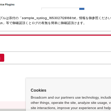
ルは添付の「sample_syslog_1653027128168.txt」情報を御参照くださ
 |grep days」等で御確認頂くとログの有無を簡単に御確認頂けます。
app
Cookies
Broadcom and our partners use technology, includ
other things, operate the site, analyze site usage, 
site interactions, improve your experience and help 