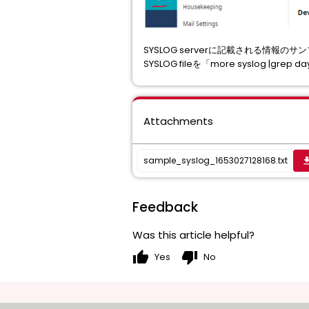
SYSLOG serverに記載される情報のサンプ
SYSLOG fileを「more syslog
Attachments
sample_syslog_1653027128168.txt
get_
Feedback
Was this article helpful?
thumb_up
thumb_down
Yes
No