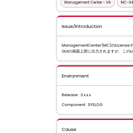
Management Center - VA
MC-S4
Issue/Introduction
ManagementCenter(MC)のLicenseチ
GUIの画面上部に出力されますが、このLic
Environment
Release : 3.x.x.x
Component : SYSLOG
Cause