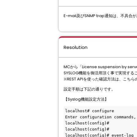
E-mail及びSNMP trap通知は、不
Resolution
MCから「License suspension by se
SYSLOG機能を御活用頂く事で実現する
※REST APIを使った確認方法は、こちら
設定手順は下記の通りです。
【Syslog機能設定方法】
localhost# configure
Enter configuration commands,
localhost(config)#
localhost(config)#
localhost(config)# event-log