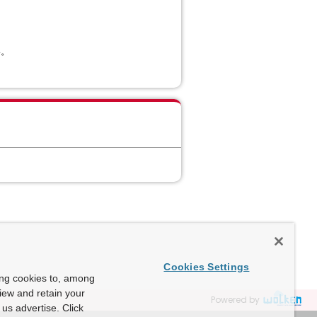
い。
Cookies Settings
ing cookies to, among
view and retain your
Powered by
us advertise. Click