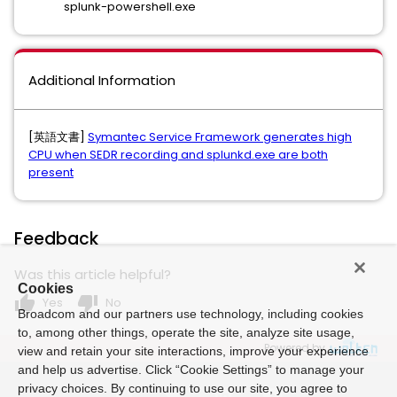
splunk-powershell.exe
Additional Information
[英語文書]
Symantec Service Framework generates high
CPU when SEDR recording and splunkd.exe are both
present
Feedback
Was this article helpful?
Cookies
thumb_up
thumb_down
Yes
No
Broadcom and our partners use technology, including cookies
to, among other things, operate the site, analyze site usage,
Powered by
view and retain your site interactions, improve your experience
and help us advertise. Click “Cookie Settings” to manage your
privacy choices. By continuing to use our site, you agree to