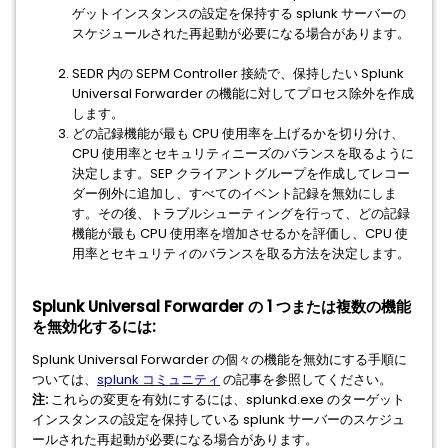
ゲットインスタンスの設定を保持する splunk サーバーの
スケジュールされた再起動が必要になる場合があります。
SEDR 内の SEPM Controller 接続で、保持したい Splunk
Universal Forwarder の機能に対してプロセス除外を作成
します。
どの記録機能が最も CPU 使用率を上げるかを切り分け、
CPU 使用率とセキュリティニーズのバランスを取るように
決定します。SEP クライアントグループを作成してレコー
ダー例外に追加し、すべてのイベント記録を無効にしま
す。その後、トラブルシューティングを行って、どの記録
機能が最も CPU 使用率を増加させるかを評価し、CPU 使
用率とセキュリティのバランスを取る方法を決定します。
Splunk Universal Forwarder の 1 つまたは複数の機能
を無効化するには:
Splunk Universal Forwarder の個々の機能を無効にする手順に
ついては、
splunk コミュニティ
の記事を参照してください。
注:
これらの変更を有効にするには、splunkd.exe のターゲット
インスタンスの設定を保持している splunk サーバーのスケジュ
ールされた再起動が必要になる場合があります。