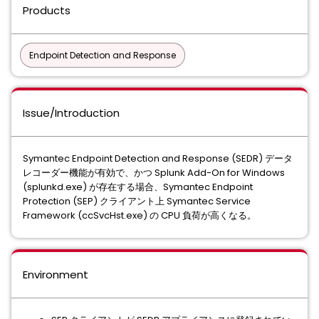
Products
Endpoint Detection and Response
Issue/Introduction
Symantec Endpoint Detection and Response (SEDR) データ
レコーダー機能が有効で、かつ Splunk Add-On for Windows
(splunkd.exe) が存在する場合、Symantec Endpoint
Protection (SEP) クライアント上 Symantec Service
Framework (ccSvcHst.exe) の CPU 負荷が高くなる。
Environment