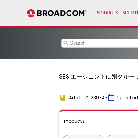
search
SES エージェントに別グル
book
calendar_today
Article ID: 239747
Updated
Products