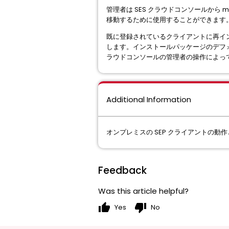
管理者は SES クラウドコンソールから
移動するために使用することができます
既に登録されているクライアントに再イン
します。インストールパッケージのデフ
ラウドコンソールの管理者の操作によっ
Additional Information
オンプレミスの SEP クライアントの動
Feedback
Was this article helpful?
thumb_up
thumb_down
Yes
No