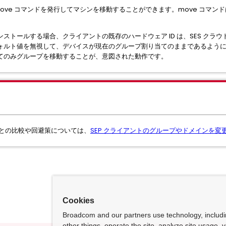
 move コマンドを発行してマシンを移動することができます。move コマ
。
ストールする場合、クライアントの既存のハードウェア ID は、SES クラ
ォルト値を無視して、デバイスが現在のグループ割り当てのままであるよう
てのみグループを移動することが、意図された動作です。
作との比較や回避策については、
SEP クライアントのグループやドメインを変
Cookies
Broadcom and our partners use technology, includ
other things, operate the site, analyze site usage, 