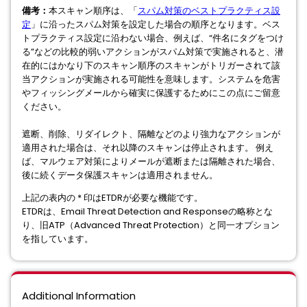
備考：
本スキャン順序は、「
スパム対策のベストプラクティス設
定
」に沿ったスパム対策を設定した場合の順序となります。ベス
トプラクティス設定に沿わない場合、例えば、“件名にタグをつけ
る”などの比較的弱いアクションがスパム対策で実施されると、潜
在的にはかなり下のスキャン順序のスキャンがトリガーされて該
当アクションが実施される可能性を意味します。システムを危害
やフィッシングメールから確実に保護するためにこの点にご留意
ください。
遮断、削除、リダイレクト、隔離などのより強力なアクションが
適用された場合は、それ以降のスキャンは停止されます。 例え
ば、マルウェア対策によりメールが遮断または隔離された場合、
後に続くデータ保護スキャンは適用されません。
上記の表内の * 印はETDRが必要な機能です。
ETDRは、Email Threat Detection and Responseの略称とな
り、旧ATP（Advanced Threat Protection）と同一オプション
を指しています。
Additional Information