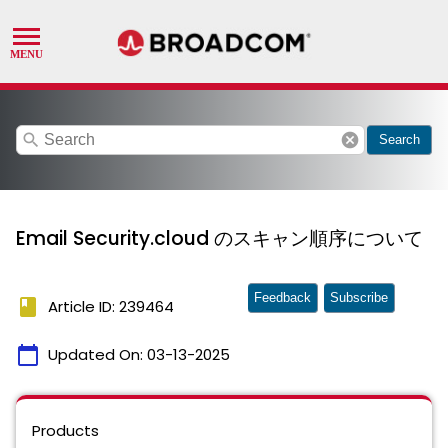
search
cancel
Search
Email Security.cloud のスキャン順序について
Feedback
Subscribe
book
Article ID: 239464
calendar_today
Updated On:
03-13-2025
Products