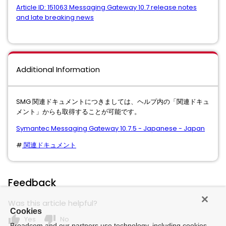
Article ID: 151063 Messaging Gateway 10.7 release notes
and late breaking news
Additional Information
SMG 関連ドキュメントにつきましては、ヘルプ内の「関連ドキュ
メント」からも取得することが可能です。
Symantec Messaging Gateway 10.7.5 - Japanese - Japan
#
関連ドキュメント
Feedback
Was this article helpful?
Cookies
thumb_up
thumb_down
Yes
No
Broadcom and our partners use technology, including cookies