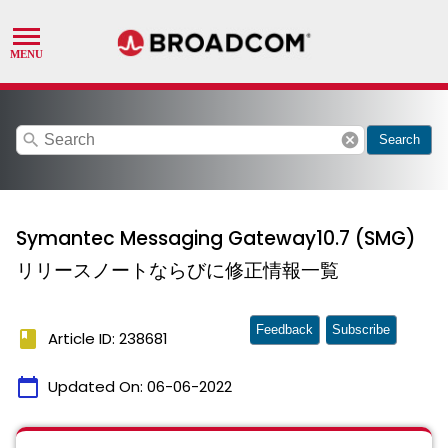
search
cancel
Search
Symantec Messaging Gateway10.7 (SMG)
リリースノートならびに修正情報一覧
Feedback
Subscribe
book
Article ID: 238681
calendar_today
Updated On:
06-06-2022