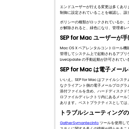
エンドユーザーが行える変更は多くありませ
制御に設定されていることを確認し、該
ポリシーの種類がロックされているか、グル
が解除されると、緑色になり、管理者レ
SEP for Mac ユーザ
Mac OS X ペアレンタルコントロール
管理してシステム上で起動されるアプリケ
LiveUpdate の手動起動が許可され
SEP for Mac は電子
いいえ。SEP for Mac はファイルシステ
なクライアント側の電子メールプログラ
添付ファイルを含め、ハードディスクドライ
ロファイルディレクトリ内にあるメールフ
あります。ベストプラクティスとしては、
トラブルシューティングのため
GatherSymantecInfo
ツールを使用して
ステムに関する多くの情報が得られるこ