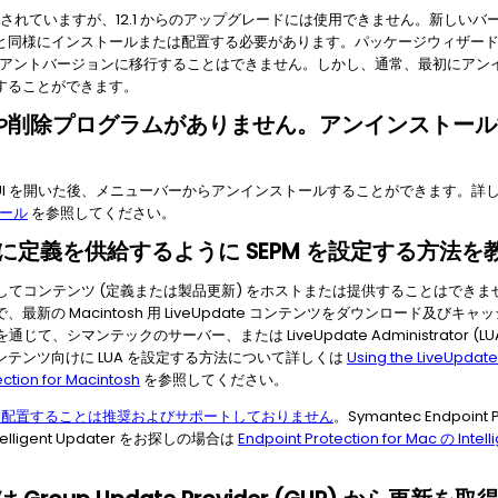
ートされていますが、12.1 からのアップグレードには使用できません。新しい
と同様にインストールまたは配置する必要があります。パッケージウィザー
いクライアントバージョンに移行することはできません。しかし、通常、最初にア
することができます。
ムや削除プログラムがありません。アンインストー
トの UI を開いた後、メニューバーからアンインストールすることができます。詳
トール
を参照してください。
イアントに定義を供給するように SEPM を設定する方法
ントに対してコンテンツ (定義または製品更新) をホストまたは提供することはできません。
で、最新の Macintosh 用 LiveUpdate コンテンツをダウンロード及
通じて、シマンテックのサーバー、または LiveUpdate Administrator (LU
テンツ向けに LUA を設定する方法について詳しくは
Using the LiveUpdate
ction for Macintosh
を参照してください。
ー上に配置することは推奨およびサポートしておりません
。Symantec Endpoint 
igent Updater をお探しの場合は
Endpoint Protection for Mac の Int