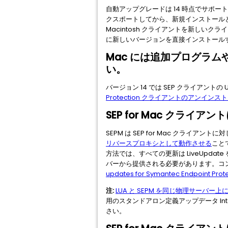
自動アップグレードは 14 時点でサポ
クスポートしてから、新規インストール
Macintosh クライアントを新し
に新しいバージョンを直接インストール
Mac には追加プログラ
い。
バージョン 14 では SEP クライアン
Protection クライアントのアンインス
SEP for Mac クラ
SEPM は SEP for Mac クライア
リバースプロキシとして動作させる
こと
方法では、すべての更新は LiveUpdate を
バーから提供される必要があります。コン
updates for Symantec Endpoint Prote
注:
LUA と SEPM を同じ物理サーバ
用のスタンドアロン定義アップデータ Intell
さい。