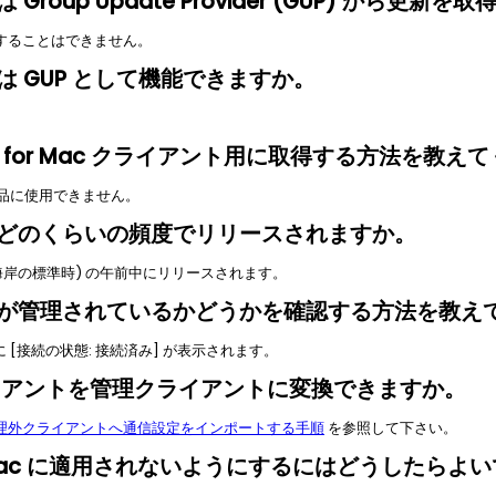
は Group Update Provider (GUP) から更
することはできません。
ントは GUP として機能できますか。
を SEP for Mac クライアント用に取得する方法を教
ティ製品に使用できません。
の更新はどのくらいの頻度でリリースされますか。
海岸の標準時) の午前中にリリースされます。
ライアントが管理されているかどうかを確認する方法を教
 に [接続の状態: 接続済み] が表示されます。
c クライアントを管理クライアントに変換できますか。
or Mac 管理外クライアントへ通信設定をインポートする手順
を参照して下さい。
が Mac に適用されないようにするにはどうしたらよ