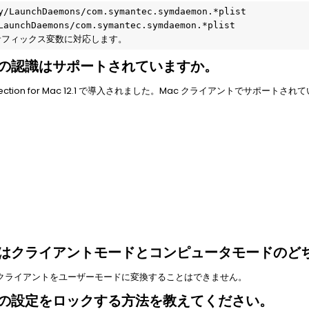
y/LaunchDaemons/com.symantec.symdaemon.*plist
LaunchDaemons/com.symantec.symdaemon.*plist
サフィックス変数に対応します。
して場所の認識はサポートされていますか。
 Protection for Mac 12.1 で導入されました。Mac クライアントでサポ
ライアントはクライアントモードとコンピュータモードの
Mac クライアントをユーザーモードに変換することはできません。
イアントの設定をロックする方法を教えてください。