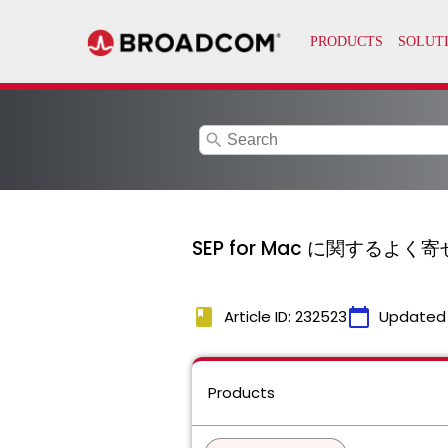
search
SEP for Mac に関するよ
book
calendar_today
Article ID: 232523
Updated
Products