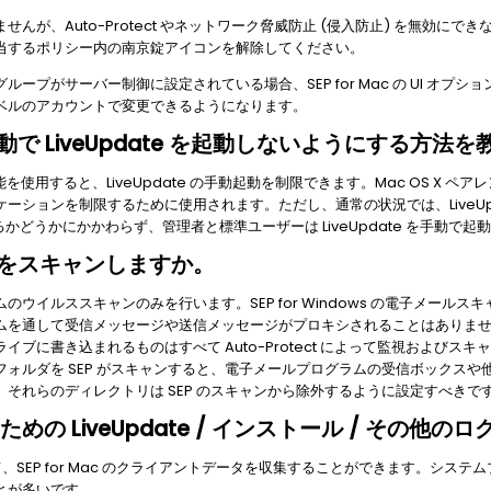
んが、Auto-Protect やネットワーク脅威防止 (侵入防止) を無効に
当するポリシー内の南京錠アイコンを解除してください。
ープがサーバー制御に設定されている場合、SEP for Mac の UI オプ
ベルのアカウントで変更できるようになります。
ーが手動で LiveUpdate を起動しないようにする方
機能を使用すると、LiveUpdate の手動起動を制限できます。Mac OS X
ーションを制限するために使用されます。ただし、通常の状況では、LiveUp
ているかどうかにかかわらず、管理者と標準ユーザーは LiveUpdate を手動で
メールをスキャンしますか。
ムのウイルススキャンのみを行います。SEP for Windows の電子メールスキャンの
ムを通して受信メッセージや送信メッセージがプロキシされることはありま
ブに書き込まれるものはすべて Auto-Protect によって監視およびス
ォルダを SEP がスキャンすると、電子メールプログラムの受信ボックス
それらのディレクトリは SEP のスキャンから除外するように設定すべきで
の LiveUpdate / インストール / その他
、SEP for Mac のクライアントデータを収集することができます。シス
とが多いです。