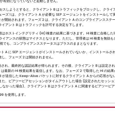
機能が有効になっていないと起動しません。
アクセスしようとすると、クライアント B はトラフィックをブロックし、クライ
ェーズ 1 は、クライアント A が必要な SEP エージェントをインストール
 2 が開始されます。フェーズ 2 は、クライアント A のコンプライアンス
イアント B はトラフィックを許可する決定を下します。
はホストインテグリティ (HI) 検査の結果に基づきます。HI 検査に合格し
プライアンスの状態はマイナスとなります。ただし、管理者は HI 検査を無効
は無視でも、コンプライアンスステータスはプラスのままとなります。
ント A に SEP エージェントがインストールされていないか、インストールされ
し、フェーズ 2 は開始されません。
が開始され、最終的な認証結果が得られます。その後、クライアント B は設定され
 は最新の HI 検査結果を返信します。なお、フェーズ 2 で取得した HI の結果が
送信した Keep-Alive パケットに対するクライアント A からの応答がない場
、ピアツーピアセッションがタイムアウトした場合 (設定されたセッション時間内
しなかった場合)、クライアント B はクライアント A に関連するピアツー
999 を使用します。