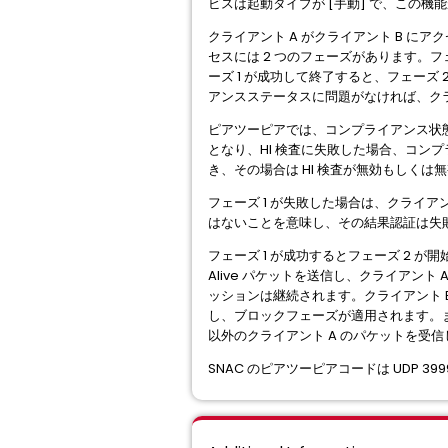
ビスは起動タイプが [手動] で、この
クライアント A がクライアント B に
セスには 2 つのフェーズがあります。フ
ーズ 1 が成功して終了すると、フェーズ
アンスステータスに問題がなければ、クラ
ピアツーピアでは、コンプライアンス状態
となり、HI 検査に失敗した場合、コン
き、その場合は HI 検査が無効もしく
フェーズ 1 が失敗した場合は、クライア
はないことを意味し、その結果認証は失敗
フェーズ 1 が成功するとフェーズ 2 
Alive パケットを送信し、クライアント A
ッションは継続されます。クライアント B が
し、ブロックフェーズが適用されます。また
以外のクライアント A のパケットを受信
SNAC のピアツーピアコードは UDP 39