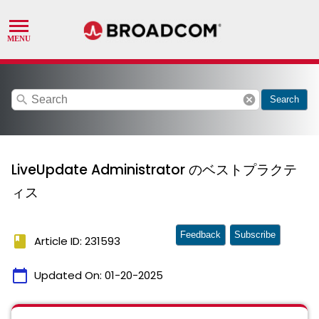
search
cancel
Search
LiveUpdate Administrator のベストプラクテ
ィス
Feedback
Subscribe
book
Article ID: 231593
calendar_today
Updated On:
01-20-2025