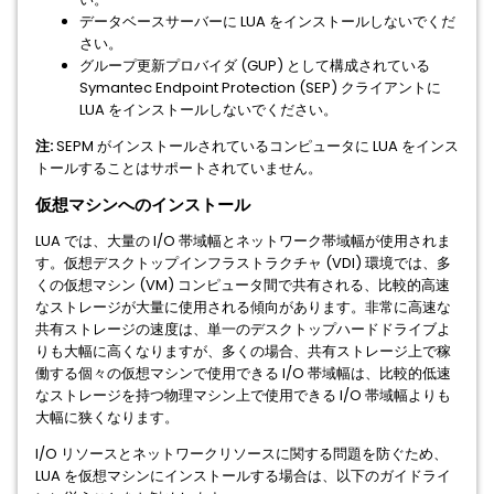
データベースサーバーに LUA をインストールしないでくだ
さい。
グループ更新プロバイダ (GUP) として構成されている
Symantec Endpoint Protection (SEP) クライアントに
LUA をインストールしないでください。
注:
SEPM がインストールされているコンピュータに LUA をインス
トールすることはサポートされていません。
仮想マシンへのインストール
LUA では、大量の I/O 帯域幅とネットワーク帯域幅が使用されま
す。仮想デスクトップインフラストラクチャ (VDI) 環境では、多
くの仮想マシン (VM) コンピュータ間で共有される、比較的高速
なストレージが大量に使用される傾向があります。非常に高速な
共有ストレージの速度は、単一のデスクトップハードドライブよ
りも大幅に高くなりますが、多くの場合、共有ストレージ上で稼
働する個々の仮想マシンで使用できる I/O 帯域幅は、比較的低速
なストレージを持つ物理マシン上で使用できる I/O 帯域幅よりも
大幅に狭くなります。
I/O リソースとネットワークリソースに関する問題を防ぐため、
LUA を仮想マシンにインストールする場合は、以下のガイドライ