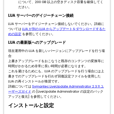
について、200 GB 以上の空きディスク容量を確保してく
ださい。
LUA サーバーのデイジーチェーン接続
LUA サーバーをデイジーチェーン接続しないでください。詳細に
ついては
LUA が別の LUA からアップデートをダウンロードするた
めの設定
を参照してください。
LUA の最新版へのアップグレード
現在運用中の LUA を新しいバージョンにアップグレードを行う場
合:
上書きアップグレードをおこなうと既存のコンテンツの変換等に
時間がかかるため非常に長い時間が必要になります。
これを避けるためにも、LUA のアップグレードを行う場合には上
書きでのアップグレードを行わず回復設定ファイルを使用した
LUA の再インストールが推奨です。
詳細については
Symantec LiveUpdate Administrator 2.3.11 ユ
ーザーズガイド
の [LiveUpdate Administrator の設定のバック
アップと復元] を参照してください。
インストールと設定