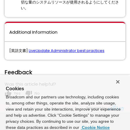
切な量のシステムリソースが使用されるようにしてくださ
い。
Additional Information
[英語文書]
LiveUpdate Administrator best practices
Feedback
Was this article helpful?
Cookies
thumb_up
thumb_down
Yes
No
Broadcom and our partners use technology, including cookies
to, among other things, operate the site, analyze site usage,
Powered by
view and retain your site interactions, improve your experience
and help us advertise. Click “Cookie Settings” to manage your
privacy choices. By continuing to use our site, you agree to
these data practices as described in our
Cookie Notice