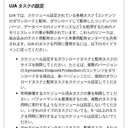
LUA タスクの設定
LUA では、スケジュール設定されている各種タスク (コンテンツ
のダウンロードと配布、ダウンロードして配布したコンテンツの
パージ、データベースのメンテナンスなど) を処理するためのメ
モリとスレッドの量が制限されています。これらのリソースは、
組み込みのテスト用配布センターと本番用配布センターでも共有
されます。LUA のタスクを円滑に運用するには、以下のガイドラ
インに従ってください。
スケジュール設定するダウンロードタスクと配布タスクの
サイズを制限してください。たとえば、複数のバージョン
の Symantec Endpoint Protection のコンテンツをダウ
ンロードする場合は、各バージョンごとに、個別のダウン
ロードタスクと配布タスクをスケジュール設定してくださ
い。
常時稼働するスケジュール済みタスクの量を制限してくだ
さい。パフォーマンスを最適化するため、複数のタスクを
同時に実行するようなスケジュールは設定しないでくださ
い。いずれのタイプのタスクについても、5 つ以上のタス
クを同時に実行するようなスケジュールは設定しないでく
ださい。
データベースのメンテナンスタスク、配布タスク、または