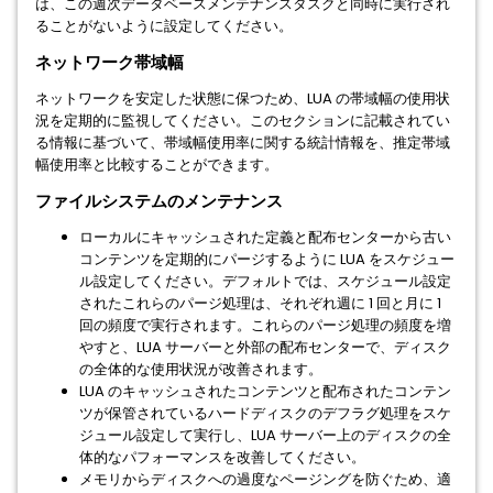
は、この週次データベースメンテナンスタスクと同時に実行され
ることがないように設定してください。
ネットワーク帯域幅
ネットワークを安定した状態に保つため、LUA の帯域幅の使用状
況を定期的に監視してください。このセクションに記載されてい
る情報に基づいて、帯域幅使用率に関する統計情報を、推定帯域
幅使用率と比較することができます。
ファイルシステムのメンテナンス
ローカルにキャッシュされた定義と配布センターから古い
コンテンツを定期的にパージするように LUA をスケジュー
ル設定してください。デフォルトでは、スケジュール設定
されたこれらのパージ処理は、それぞれ週に 1 回と月に 1
回の頻度で実行されます。これらのパージ処理の頻度を増
やすと、LUA サーバーと外部の配布センターで、ディスク
の全体的な使用状況が改善されます。
LUA のキャッシュされたコンテンツと配布されたコンテン
ツが保管されているハードディスクのデフラグ処理をスケ
ジュール設定して実行し、LUA サーバー上のディスクの全
体的なパフォーマンスを改善してください。
メモリからディスクへの過度なページングを防ぐため、適