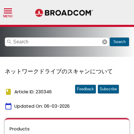
search
cancel
Search
ネットワークドライブのスキャンについて
Feedback
Subscribe
book
Article ID: 230346
calendar_today
Updated On:
06-03-2026
Products