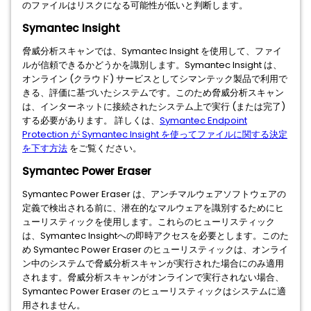
のファイルはリスクになる可能性が低いと判断します。
Symantec Insight
脅威分析スキャンでは、Symantec Insight を使用して、ファイ
ルが信頼できるかどうかを識別します。Symantec Insight は、
オンライン (クラウド) サービスとしてシマンテック製品で利用で
きる、評価に基づいたシステムです。このため脅威分析スキャン
は、インターネットに接続されたシステム上で実行 (または完了)
する必要があります。 詳しくは、
Symantec Endpoint
Protection が Symantec Insight を使ってファイルに関する決定
を下す方法
をご覧ください。
Symantec Power Eraser
Symantec Power Eraser は、アンチマルウェアソフトウェアの
定義で検出される前に、潜在的なマルウェアを識別するためにヒ
ューリスティックを使用します。これらのヒューリスティック
は、Symantec Insightへの即時アクセスを必要とします。このた
め Symantec Power Eraser のヒューリスティックは、オンライ
ン中のシステムで脅威分析スキャンが実行された場合にのみ適用
されます。脅威分析スキャンがオンラインで実行されない場合、
Symantec Power Eraser のヒューリスティックはシステムに適
用されません。