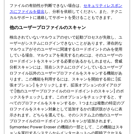
ファイルの有効性が判断できない場合は、
セキュリティレスポン
スにファイルを提出
し、分析を依頼してください。また、テクニ
カルサポートに連絡してサポートを受けることもできます。
他のユーザープロファイルのスキャン
検出されていないマルウェアのせいで起動プロセスが失敗し、ユ
ーザーがシステムにログインできないことがあります。潜在的な
マルウェアがそのユーザーに関連するロードポイントのみを使用
している場合、マルウェアを発見するためには、そのユーザーの
ロードポイントをスキャンする必要があるかもしれません。脅威
分析スキャンには、現在システムにログインしているユーザープ
ロファイル以外のユーザープロファイルをスキャンする機能があ
ります。この機能を利用するには、スキャンを開始する前に [拡
張オプション] をクリックします。拡張オプションのダイアログ
で [他のユーザープロファイルのロードポイントのスキャン] のボ
ックスをチェックします。このオプションをチェックすると、す
べてのプロファイルをスキャンするか、1 つまたは複数の特定のプ
ロファイルをスキャン対象として追加するかの選択肢がさらに表
示されます。どちらを選んでも、そのシステム上の他のユーザー
プロファイルのロードポイントのスキャンが追加されます。
Symantec Power Eraser の機能の一部として、この機能はスキ
ャンを実行するシステムからインターネットへの即時アクセスを