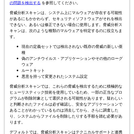
の問題を検出する
を参照してください。
脅威分析スキャンは、システム上にマルウェアが存在する可能性
があるにもかかわらず、セキュリティソフトウェアがそれを検出
できない、あるいは修正できない場合に使用します。脅威分析ス
キャンは、次のような種類のマルウェアを特定するのに役立ちま
す。
現在の定義セットでは検出されない既存の脅威の新しい亜
種
偽のアンチウイルス・アプリケーションやその他のローグ
ウェア
ルートキット
悪意を持って変更されたシステム設定
脅威分析スキャンでは、これらの脅威を検出するために積極的な
ヒューリスティック技術を使用しているため、一部の正当なプロ
グラムが削除対象として選択される可能性があります。疑わしい
と判断されたファイルは必ず確認し、安全なアプリケーションで
あることがわかっているものは消去してから、さらに調査した
り、システムからファイルを削除したりする手順を踏む必要があ
ります。
デフォルトでは、脅威分析スキャンはテクニカルサポートと連携