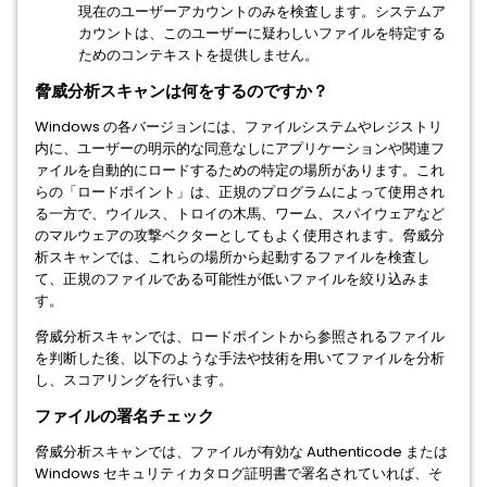
現在のユーザーアカウントのみを検査します。システムア
カウントは、このユーザーに疑わしいファイルを特定する
ためのコンテキストを提供しません。
脅威分析スキャンは何をするのですか？
Windows の各バージョンには、ファイルシステムやレジストリ
内に、ユーザーの明示的な同意なしにアプリケーションや関連フ
ァイルを自動的にロードするための特定の場所があります。これ
らの「ロードポイント」は、正規のプログラムによって使用され
る一方で、ウイルス、トロイの木馬、ワーム、スパイウェアなど
のマルウェアの攻撃ベクターとしてもよく使用されます。脅威分
析スキャンでは、これらの場所から起動するファイルを検査し
て、正規のファイルである可能性が低いファイルを絞り込みま
す。
脅威分析スキャンでは、ロードポイントから参照されるファイル
を判断した後、以下のような手法や技術を用いてファイルを分析
し、スコアリングを行います。
ファイルの署名チェック
脅威分析スキャンでは、ファイルが有効な Authenticode または
Windows セキュリティカタログ証明書で署名されていれば、そ