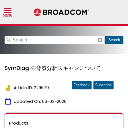
search
cancel
Search
SymDiag の脅威分析スキャンについて
Feedback
Subscribe
book
Article ID: 229679
calendar_today
Updated On:
06-03-2026
Products