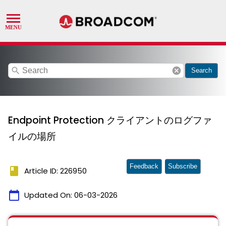
search
cancel
Search
Endpoint Protection クライアントのログファ
イルの場所
Feedback
Subscribe
book
Article ID: 226950
calendar_today
Updated On:
06-03-2026