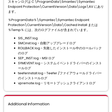
スキャンログは C:\ProgramData\Smantec\Symantec
Endpoint Protection\CurrentVersion\Data\Logs\AV にあり
ます。
％ProgramData％\Symantec\Symantec Endpoint
Protection\CurrentVersion\Data\Cached Install または
％Temp％ には、次のログファイルが含まれています。
SIS_INST.log
SMCinst.log - 自動アップグレードログ
ROLLBACK.log - 失敗したインストール中のロールバック
のログ
SEP_INST.log - MSI ログ
SYMEVENT.log - システムイベントドライバーのインスト
ールログ
teeferinstall.log - Teefer /ファイアウォールドライバー
のインストールログ
vpremote.log - リモートプッシュクライアントログ
Additional Information