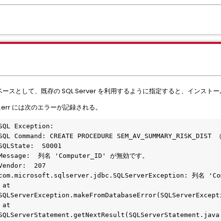
タベースとして、既存の SQL Server を利用するように指定すると、イン
og.err には次のエラーが記録される。
SQL Exception:
 SQL Command: CREATE PROCEDURE SEM_AV_SUMMARY_RISK_DIS
SQLState:  S0001
: Message:  列名 'Computer_ID' が無効です。
Vendor:  207
: com.microsoft.sqlserver.jdbc.SQLServerException: 列名 
at 
SQLServerException.makeFromDatabaseError(SQLServerExcept
at 
SQLServerStatement.getNextResult(SQLServerStatement.java