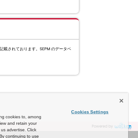
載されております。SEPM のデータベ
Cookies Settings
ing cookies to, among
view and retain your
Powered by
us advertise. Click
By continuing to use