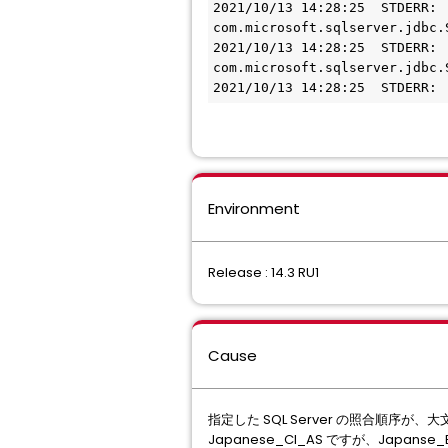
2021/10/13 14:28:25  STDERR:  
com.microsoft.sqlserver.jdbc.
2021/10/13 14:28:25  STDERR:  
com.microsoft.sqlserver.jdbc.
2021/10/13 14:28:25  STDERR: 
Environment
Release : 14.3 RU1
Cause
指定した SQL Server の照合順序
Japanese_CI_AS ですが、Ja