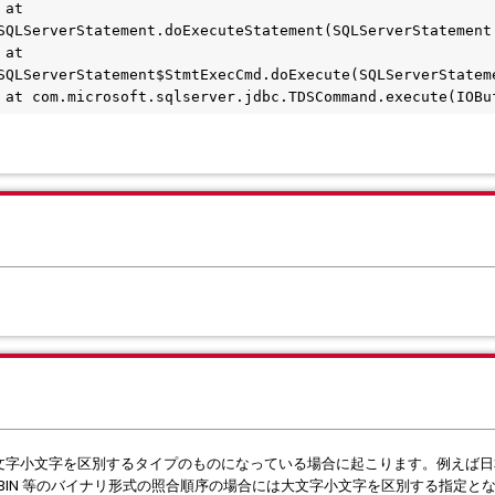
at 
SQLServerStatement.doExecuteStatement(SQLServerStatement
at 
SQLServerStatement$StmtExecCmd.doExecute(SQLServerStatem
 at com.microsoft.sqlserver.jdbc.TDSCommand.execute(IOBu
が、大文字小文字を区別するタイプのものになっている場合に起こります。例えば日本語 
panse_BIN 等のバイナリ形式の照合順序の場合には大文字小文字を区別する指