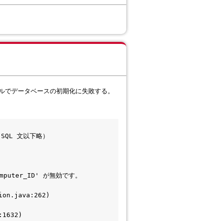
ストールでデータベースの初期化に失敗する。
T （SQL 文以下略）
'Computer_ID' が無効です。
ion.java:262)
:1632)