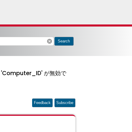
cancel
Search
mputer_ID' が無効で
Feedback
Subscribe